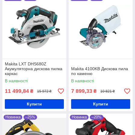
Makita LXT DHS680Z
Акумуляторна дискова пилка
Makita 4100KB Дискова пила
каркас
по каменю
В наявності
В наявності
11 499,84
7 899,33
₴
₴
15 972 ₴
10 821 ₴
Купити
Купити
Новинка
–25%
Новинка
–20%