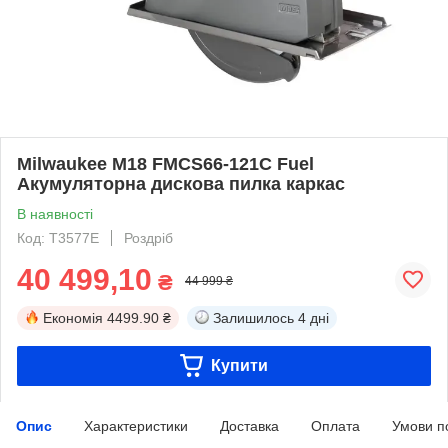
Milwaukee M18 FMCS66-121C Fuel
Акумуляторна дискова пилка каркас
В наявності
Код: T3577E
Роздріб
40 499,10
₴
44 999 ₴
Економія
4499.90 ₴
Залишилось
4 дні
Купити
Опис
Характеристики
Доставка
Оплата
Умови п