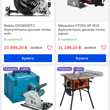
Makita DHS660RTJ
Milwaukee FPS55-0P M18
Акумуляторна дискова пилка
Акумуляторна дискова пилка
кейс
каркас
В наявності
В наявності
23 999,20
31 199,20
₴
₴
29 999 ₴
38 999 ₴
Купити
Купити
Новинка
–16%
Новинка
–10%