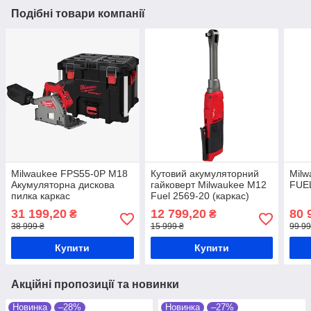
Подібні товари компанії
Milwaukee FPS55-0P M18
Кутовий акумуляторний
Mil
Акумуляторна дискова
гайковерт Milwaukee M12
FUEL
пилка каркас
Fuel 2569-20 (каркас)
31 199,20
12 799,20
80 
₴
₴
38 999 ₴
15 999 ₴
99 99
Купити
Купити
Акційні пропозиції та новинки
Новинка
–28%
Новинка
–27%