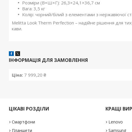
Розміри (В×Ш×Г): 26,3×24,1×36,7 см
Вага: 3,5 кг
Колір: чорний/білий з елементами з нержавіючої ст
Melitta Look Therm Perfection – надійне рішення для тих
кави.
ІНФОРМАЦІЯ ДЛЯ ЗАМОВЛЕННЯ
Ціна:
7 999,20 ₴
ЦІКАВІ РОЗДІЛИ
КРАЩІ ВИ
Смартфони
Lenovo
Планшети
Samsung