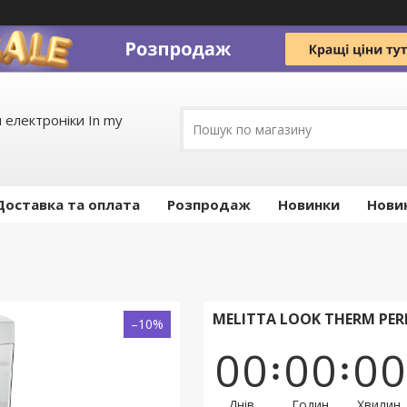
 електроніки In my
Доставка та оплата
Pозпродаж
Новинки
Нови
MELITTA LOOK THERM PER
–10%
0
0
0
0
0
0
Днів
Годин
Хвилин