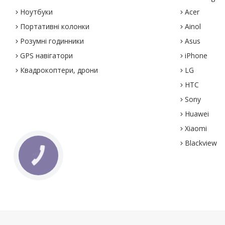
Ноутбуки
Acer
Портативні колонки
Ainol
Розумні годинники
Asus
GPS навігатори
iPhone
Квадрокоптери, дрони
LG
HTC
Sony
Huawei
Xiaomi
Blackview
КНОПКА
ЗВ'ЯЗКУ