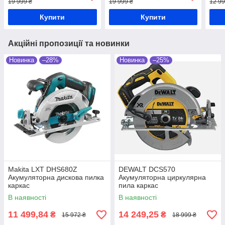
19 999 ₴
19 999 ₴
12 99
Купити
Купити
Акційні пропозиції та новинки
Новинка
–28%
Новинка
–25%
Makita LXT DHS680Z
DEWALT DCS570
Акумуляторна дискова пилка
Акумуляторна циркулярна
каркас
пила каркас
В наявності
В наявності
11 499,84
14 249,25
₴
₴
15 972 ₴
18 999 ₴