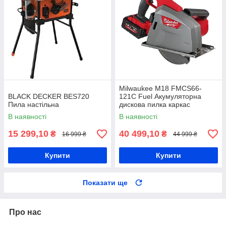
Milwaukee M18 FMCS66-
BLACK DECKER BES720
121C Fuel Акумуляторна
Пила настільна
дискова пилка каркас
В наявності
В наявності
15 299,10
40 499,10
₴
₴
16 999 ₴
44 999 ₴
Купити
Купити
Показати ще
Про нас