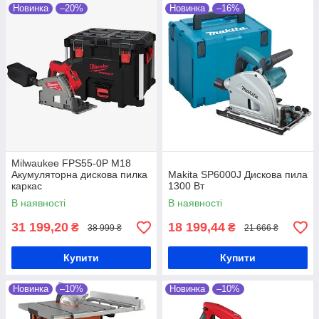
Новинка
–20%
Новинка
–16%
Milwaukee FPS55-0P M18
Акумуляторна дискова пилка
Makita SP6000J Дискова пила
каркас
1300 Вт
В наявності
В наявності
31 199,20
18 199,44
₴
₴
38 999 ₴
21 666 ₴
Купити
Купити
Новинка
–10%
Новинка
–10%