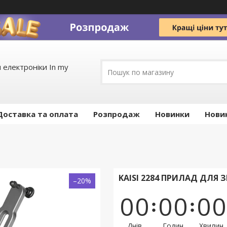
 електроніки In my
Доставка та оплата
Pозпродаж
Новинки
Нови
KAISI 2284 ПРИЛАД ДЛЯ
–20%
0
0
0
0
0
0
Днів
Годин
Хвилин