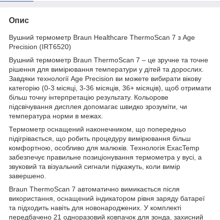
Опис
Вушний термометр Braun Healthcare ThermoScan 7 з Age
Precision (IRT6520)
Вушний термометр Braun ThermoScan 7 – це зручне та точне
рішення для вимірювання температури у дітей та дорослих.
Завдяки технології Age Precision ви можете вибирати вікову
категорію (0-3 місяці, 3-36 місяців, 36+ місяців), щоб отримати
більш точну інтерпретацію результату. Кольорове
підсвічування дисплея допомагає швидко зрозуміти, чи
температура норми в межах.
Термометр оснащений наконечником, що попередньо
підігрівається, що робить процедуру вимірювання більш
комфортною, особливо для малюків. Технологія ExacTemp
забезпечує правильне позиціонування термометра у вусі, а
звуковий та візуальний сигнали підкажуть, коли вимір
завершено.
Braun ThermoScan 7 автоматично вимикається після
використання, оснащений індикатором рівня заряду батареї
та підходить навіть для новонароджених. У комплекті
передбачено 21 одноразовий ковпачок для зонда, захисний