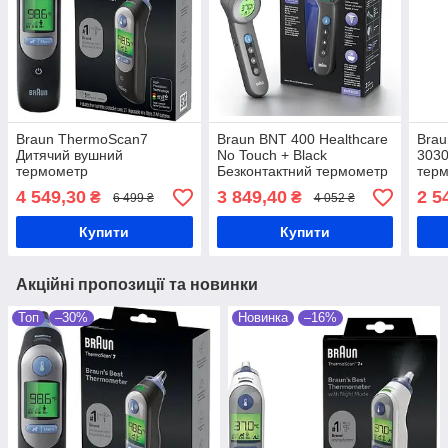
Braun ThermoScan7
Braun BNT 400 Healthcare
Brau
Дитячий вушний
No Touch + Black
3030
термометр
Безконтактний термометр
тер
4 549,30
3 849,40
2 5
₴
₴
6 499 ₴
4 052 ₴
Купити
Купити
Акційні пропозиції та новинки
Топ
–30%
Новинка
–16%