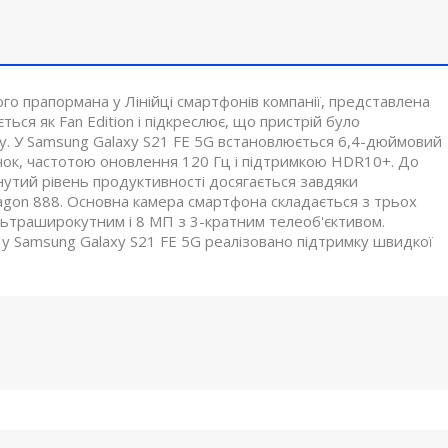
о прапормана у Лінійці смартфонів компанії, представлена
ься як Fan Edition і підкреслює, що пристрій було
у. У Samsung Galaxy S21 FE 5G встановлюється 6,4-дюймовий
ок, частотою оновлення 120 Гц і підтримкою HDR10+. До
нутий рівень продуктивності досягається завдяки
gon 888. Основна камера смартфона складається з трьох
льтраширокутним і 8 МП з 3-кратним телеоб'єктивом.
 у Samsung Galaxy S21 FE 5G реалізовано підтримку швидкої