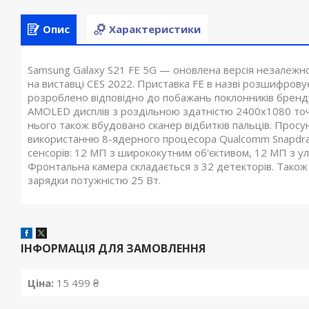
Опис
Характеристики
Samsung Galaxy S21 FE 5G — оновлена версія незалежног
на виставці CES 2022. Приставка FE в назві розшифровуєт
розроблено відповідно до побажань поклонників бренд
AMOLED дисплів з роздільною здатністю 2400x1080 точ
нього також вбудовано сканер відбитків пальців. Просу
використанню 8-ядерного процесора Qualcomm Snapdra
сенсорів: 12 МП з ширококутним об'єктивом, 12 МП з у
Фронтальна камера складається з 32 детекторів. Також
зарядки потужністю 25 Вт.
ІНФОРМАЦІЯ ДЛЯ ЗАМОВЛЕННЯ
Ціна:
15 499 ₴