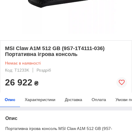
MSI Claw A1M 512 GB (9S7-1T4111-036)
Портативна ігрова консоль
Немає в наявності
Код: T1233K
Роздріб
26 922
₴
Опис
Характеристики
Доставка
Оплата
Умови п
Опис
Портативна ігрова консоль MSI Claw A1M 512 GB (9S7-