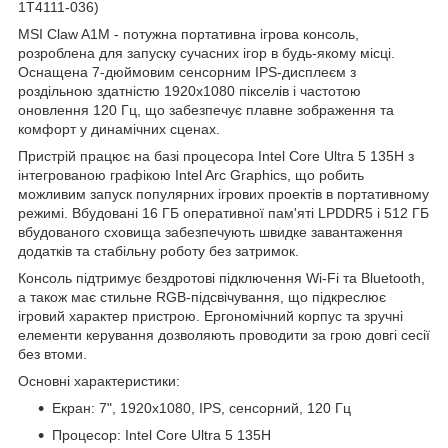
1T4111-036)
MSI Claw A1M - потужна портативна ігрова консоль,
розроблена для запуску сучасних ігор в будь-якому місці.
Оснащена 7-дюймовим сенсорним IPS-дисплеєм з
роздільною здатністю 1920x1080 пікселів і частотою
оновлення 120 Гц, що забезпечує плавне зображення та
комфорт у динамічних сценах.
Пристрій працює на базі процесора Intel Core Ultra 5 135H з
інтегрованою графікою Intel Arc Graphics, що робить
можливим запуск популярних ігрових проектів в портативному
режимі. Вбудовані 16 ГБ оперативної пам'яті LPDDR5 і 512 ГБ
вбудованого сховища забезпечують швидке завантаження
додатків та стабільну роботу без затримок.
Консоль підтримує бездротові підключення Wi-Fi та Bluetooth,
а також має стильне RGB-підсвічування, що підкреслює
ігровий характер пристрою. Ергономічний корпус та зручні
елементи керування дозволяють проводити за грою довгі сесії
без втоми.
Основні характеристики:
Екран: 7", 1920x1080, IPS, сенсорний, 120 Гц
Процесор: Intel Core Ultra 5 135H