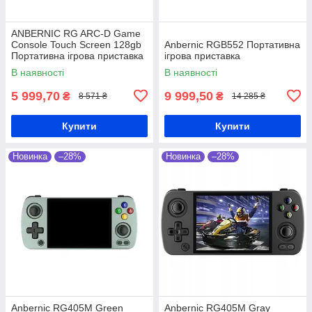
ANBERNIC RG ARC-D Game
Console Touch Screen 128gb
Anbernic RGB552 Портативна
Портативна ігрова приставка
ігрова приставка
В наявності
В наявності
5 999,70
9 999,50
₴
₴
8 571 ₴
14 285 ₴
Купити
Купити
Новинка
–28%
Новинка
–28%
Anbernic RG405M Green
Anbernic RG405M Gray