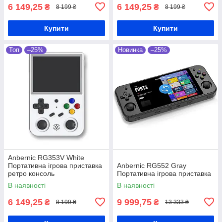
6 149,25
6 149,25
₴
₴
8 199 ₴
8 199 ₴
Купити
Купити
Топ
–25%
Новинка
–25%
Anbernic RG353V White
Портативна ігрова приставка
Anbernic RG552 Gray
ретро консоль
Портативна ігрова приставка
В наявності
В наявності
6 149,25
9 999,75
₴
₴
8 199 ₴
13 333 ₴