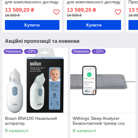
для комплексного догляду
для комплексного догляду
Прис
за шкірою
за шкірою
комп
13 599,20
13 599,20
13 
₴
₴
шкі
16 999 ₴
16 999 ₴
16 99
Купити
Купити
Акційні пропозиції та новинки
Новинка
–29%
Новинка
–15%
Braun BNA100 Назальний
Withings Sleep Analyzer
аспіратор
Безконтактний трекер сну
В наявності
В наявності