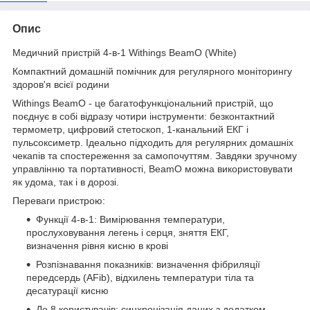
Опис
Медичний пристрій 4-в-1 Withings BeamO (White)
Компактний домашній помічник для регулярного моніторингу
здоров'я всієї родини
Withings BeamO - це багатофункціональний пристрій, що
поєднує в собі відразу чотири інструменти: безконтактний
термометр, цифровий стетоскоп, 1-канальний ЕКГ і
пульсоксиметр. Ідеально підходить для регулярних домашніх
чекапів та спостереження за самопочуттям. Завдяки зручному
управлінню та портативності, BeamO можна використовувати
як удома, так і в дорозі.
Переваги пристрою:
Функції 4-в-1: Вимірювання температури,
прослуховування легень і серця, зняття ЕКГ,
визначення рівня кисню в крові
Розпізнавання показників: визначення фібриляції
передсердь (AFib), відхилень температури тіла та
десатурації кисню
До 8 користувачів: синхронізація даних з додатком