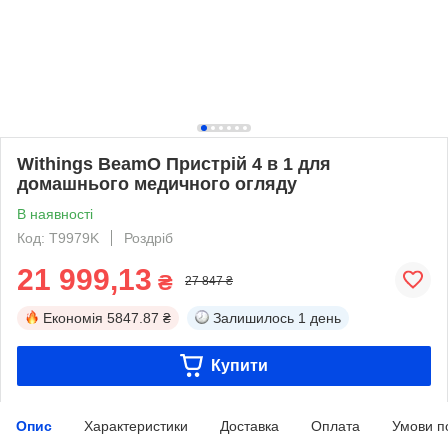
Withings BeamO Пристрій 4 в 1 для
домашнього медичного огляду
В наявності
Код: T9979K
Роздріб
21 999,13
₴
27 847 ₴
Економія
5847.87 ₴
Залишилось
1 день
Купити
Опис
Характеристики
Доставка
Оплата
Умови п