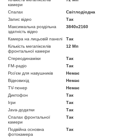
камери
Спалах
Світлодіодна
Запис відео
Так
Максимальна роздільна
3840x2160
здатність відео
Камера на лицьовій панелі
Так
Кількість мегапікселів
12 Мп
фронтальної камери
Стереодинаміки
Так
FM-радіо
Так
Роз'єм для навушників
Немає
Відеовихід
Немає
TV-тюнер
Немає
Диктофон
Так
Ігри
Так
Java-додатки
Так
Спалах фронтальної
Так
камери
Подвійна основна
Так
фотокамера