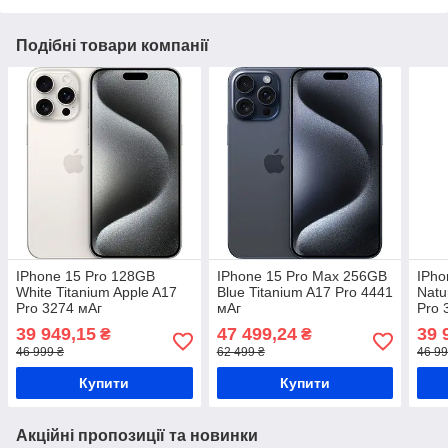
Подібні товари компанії
IPhone 15 Pro 128GB
IPhone 15 Pro Max 256GB
IPho
White Titanium Apple A17
Blue Titanium A17 Pro 4441
Natu
Pro 3274 мАг
мАг
Pro 
39 949,15
47 499,24
39 
₴
₴
46 999 ₴
62 499 ₴
46 99
Купити
Купити
Акційні пропозиції та новинки