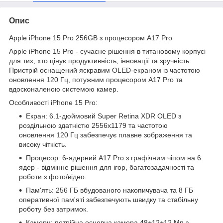
Опис
Apple iPhone 15 Pro 256GB з процесором A17 Pro
Apple iPhone 15 Pro - сучасне рішення в титановому корпусі
для тих, хто цінує продуктивність, інновації та зручність.
Пристрій оснащений яскравим OLED-екраном із частотою
оновлення 120 Гц, потужним процесором A17 Pro та
вдосконаленою системою камер.
Особливості iPhone 15 Pro:
Екран: 6.1-дюймовий Super Retina XDR OLED з
роздільною здатністю 2556x1179 та частотою
оновлення 120 Гц забезпечує плавне зображення та
високу чіткість.
Процесор: 6-ядерний A17 Pro з графічним чіпом на 6
ядер - відмінне рішення для ігор, багатозадачності та
роботи з фото/відео.
Пам'ять: 256 ГБ вбудованого накопичувача та 8 ГБ
оперативної пам'яті забезпечують швидку та стабільну
роботу без затримок.
Камери: потрійна основна камера 48+12+12 Мп з