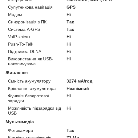
Супутникова навігація
GPS
Модем
Ні
Синхронізація з ПК
Так
Система A-GPS
Так
VoIP-клієнт
Ні
Push-To-Talk
Ні
Підтримка DLNA
Ні
Використання як USB-
Ні
накопичувача
Живлення
Ємність акумулятору
3274 мА/год
Кріплення акумулятора
Незнімний
Функція бездротової
Ні
зарядки
Можливість підзарядки від
Ні
USB
Мультимедіа
Фотокамера
Так
Кількість мегапікселів
72 Мп