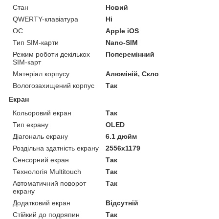
Стан
Новий
QWERTY-клавіатура
Ні
ОС
Apple iOS
Тип SIM-карти
Nano-SIM
Режим роботи декількох
Поперемінний
SIM-карт
Матеріал корпусу
Алюміній, Скло
Вологозахищений корпус
Так
Екран
Кольоровий екран
Так
Тип екрану
OLED
Діагональ екрану
6.1 дюйм
Роздільна здатність екрану
2556x1179
Сенсорний екран
Так
Технологія Multitouch
Так
Автоматичний поворот
Так
екрану
Додатковий екран
Відсутній
Стійкий до подряпин
Так