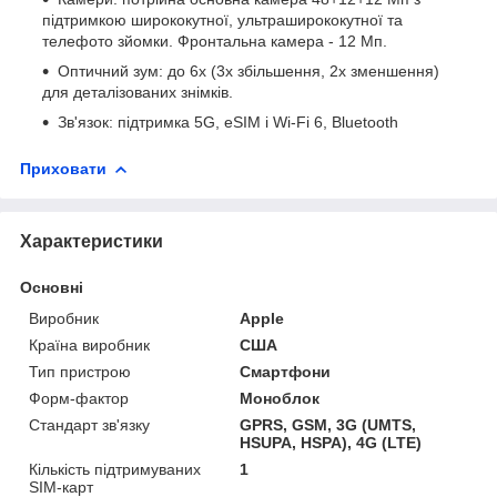
підтримкою ширококутної, ультраширококутної та
телефото зйомки. Фронтальна камера - 12 Мп.
Оптичний зум: до 6х (3х збільшення, 2х зменшення)
для деталізованих знімків.
Зв'язок: підтримка 5G, eSIM і Wi-Fi 6, Bluetooth
Приховати
Характеристики
Основні
Виробник
Apple
Країна виробник
США
Тип пристрою
Смартфони
Форм-фактор
Моноблок
Стандарт зв'язку
GPRS, GSM, 3G (UMTS,
HSUPA, HSPA), 4G (LTE)
Кількість підтримуваних
1
SIM-карт