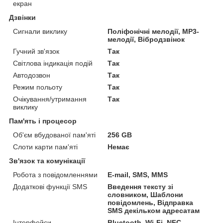
екран
Дзвінки
Сигнали виклику
Поліфонічні мелодії, MP3-
мелодії, Вібродзвінок
Гучний зв'язок
Так
Світлова індикація подій
Так
Автодозвон
Так
Режим польоту
Так
Очікування/утримання
Так
виклику
Пам'ять і процесор
Об'єм вбудованої пам'яті
256 GB
Слоти карти пам'яті
Немає
Зв'язок та комунікації
Робота з повідомленнями
E-mail, SMS, MMS
Додаткові функції SMS
Введення тексту зі
словником, Шаблони
повідомлень, Відправка
SMS декільком адресатам
Інтерфейси
Bluetooth, Wi-Fi, NFC