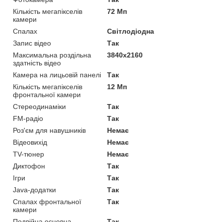
Кількість мегапікселів
72 Мп
камери
Спалах
Світлодіодна
Запис відео
Так
Максимальна роздільна
3840x2160
здатність відео
Камера на лицьовій панелі
Так
Кількість мегапікселів
12 Мп
фронтальної камери
Стереодинаміки
Так
FM-радіо
Так
Роз'єм для навушників
Немає
Відеовихід
Немає
TV-тюнер
Немає
Диктофон
Так
Ігри
Так
Java-додатки
Так
Спалах фронтальної
Так
камери
Подвійна основна
Так