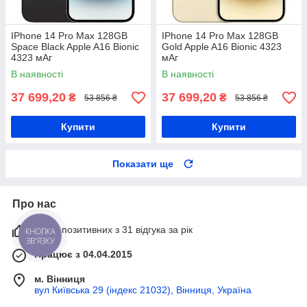
IPhone 14 Pro Max 128GB
IPhone 14 Pro Max 128GB
Space Black Apple A16 Bionic
Gold Apple A16 Bionic 4323
4323 мАг
мАг
В наявності
В наявності
37 699,20
37 699,20
₴
₴
53 856 ₴
53 856 ₴
Купити
Купити
Показати ще
Про нас
100% позитивних з 31 відгука за рік
КНОПКА
ЗВ'ЯЗКУ
Працює з 04.04.2015
м. Вінниця
вул Київська 29 (індекс 21032), Вінниця, Україна