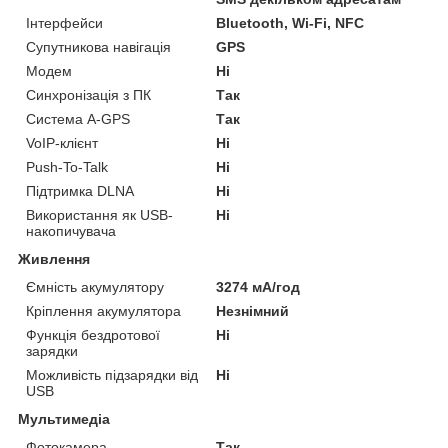
Інтерфейси
Bluetooth, Wi-Fi, NFC
Супутникова навігація
GPS
Модем
Ні
Синхронізація з ПК
Так
Система A-GPS
Так
VoIP-клієнт
Ні
Push-To-Talk
Ні
Підтримка DLNA
Ні
Використання як USB-
Ні
накопичувача
Живлення
Ємність акумулятору
3274 мА/год
Кріплення акумулятора
Незнімний
Функція бездротової
Ні
зарядки
Можливість підзарядки від
Ні
USB
Мультимедіа
Фотокамера
Так