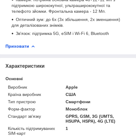
підтримкою ширококутної, ультраширококутної та
телефото зйомки. Фронтальна камера - 12 Мп.
Оптичний зум: до 6х (3х збільшення, 2х зменшення)
для деталізованих знімків.
Зв'язок: підтримка 5G, eSIM і Wi-Fi 6, Bluetooth
Приховати
Характеристики
Основні
Виробник
Apple
Країна виробник
США
Тип пристрою
Смартфони
Форм-фактор
Моноблок
Стандарт зв'язку
GPRS, GSM, 3G (UMTS,
HSUPA, HSPA), 4G (LTE)
Кількість підтримуваних
1
SIM-карт