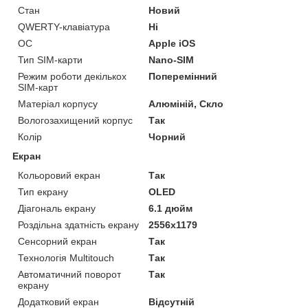
Стан
Новий
QWERTY-клавіатура
Ні
ОС
Apple iOS
Тип SIM-карти
Nano-SIM
Режим роботи декількох
Поперемінний
SIM-карт
Матеріал корпусу
Алюміній, Скло
Вологозахищений корпус
Так
Колір
Чорний
Екран
Кольоровий екран
Так
Тип екрану
OLED
Діагональ екрану
6.1 дюйм
Роздільна здатність екрану
2556x1179
Сенсорний екран
Так
Технологія Multitouch
Так
Автоматичний поворот
Так
екрану
Додатковий екран
Відсутній