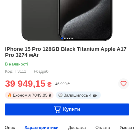
IPhone 15 Pro 128GB Black Titanium Apple A17
Pro 3274 мАг
В наявності
Код: T3111
Роздріб
39 949,15
₴
46 999 ₴
Економія
7049.85 ₴
Залишилось
4 дні
Купити
Опис
Характеристики
Доставка
Оплата
Умови 