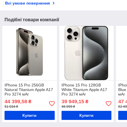
Всі умови повернення
Подібні товари компанії
IPhone 15 Pro 256GB
IPhone 15 Pro 128GB
IPho
Natural Titanium Apple A17
White Titanium Apple A17
Blue
Pro 3274 мАг
Pro 3274 мАг
мАг
44 399,58
39 949,15
47 
₴
₴
51 034 ₴
46 999 ₴
62 49
Купити
Купити