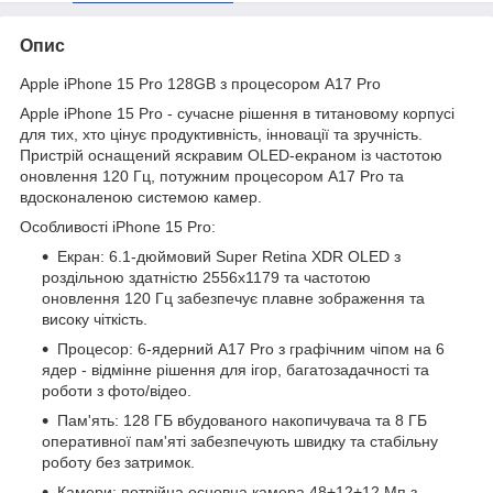
Опис
Apple iPhone 15 Pro 128GB з процесором A17 Pro
Apple iPhone 15 Pro - сучасне рішення в титановому корпусі
для тих, хто цінує продуктивність, інновації та зручність.
Пристрій оснащений яскравим OLED-екраном із частотою
оновлення 120 Гц, потужним процесором A17 Pro та
вдосконаленою системою камер.
Особливості iPhone 15 Pro:
Екран: 6.1-дюймовий Super Retina XDR OLED з
роздільною здатністю 2556x1179 та частотою
оновлення 120 Гц забезпечує плавне зображення та
високу чіткість.
Процесор: 6-ядерний A17 Pro з графічним чіпом на 6
ядер - відмінне рішення для ігор, багатозадачності та
роботи з фото/відео.
Пам'ять: 128 ГБ вбудованого накопичувача та 8 ГБ
оперативної пам'яті забезпечують швидку та стабільну
роботу без затримок.
Камери: потрійна основна камера 48+12+12 Мп з