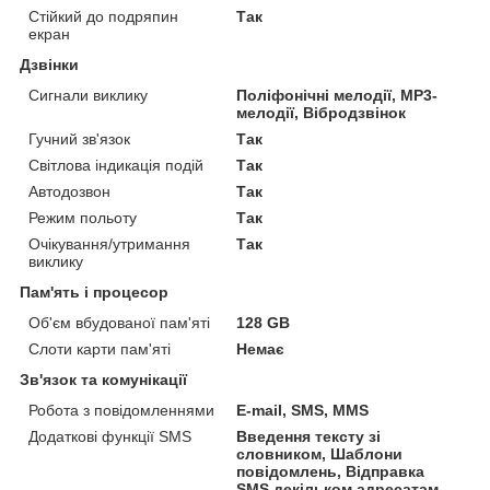
Стійкий до подряпин
Так
екран
Дзвінки
Сигнали виклику
Поліфонічні мелодії, MP3-
мелодії, Вібродзвінок
Гучний зв'язок
Так
Світлова індикація подій
Так
Автодозвон
Так
Режим польоту
Так
Очікування/утримання
Так
виклику
Пам'ять і процесор
Об'єм вбудованої пам'яті
128 GB
Слоти карти пам'яті
Немає
Зв'язок та комунікації
Робота з повідомленнями
E-mail, SMS, MMS
Додаткові функції SMS
Введення тексту зі
словником, Шаблони
повідомлень, Відправка
SMS декільком адресатам