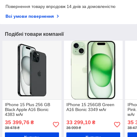
Повернення товару впродовж 14 днів за домовленістю
Всі умови повернення
Подібні товари компанії
IPhone 15 Plus 256 GB
IPhone 15 256GB Green
IPho
Black Apple A16 Bionic
A16 Bionic 3349 мАг
Pink
4383 мАг
мАг
35 399,76
33 299,10
35 
₴
₴
38 478 ₴
36 999 ₴
38 47