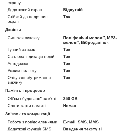
екрану
Додатковий екран
Відсутній
Стійкий до подряпин
Так
екран
Дзвінки
Сигнали виклику
Поліфонічні мелодії, MP3-
мелодії, Вібродзвінок
Гучний зв'язок
Так
Світлова індикація подій
Так
Автодозвон
Так
Режим польоту
Так
Очікування/утримання
Так
виклику
Пам'ять і процесор
Об'єм вбудованої пам'яті
256 GB
Слоти карти пам'яті
Немає
Зв'язок та комунікації
Робота з повідомленнями
E-mail, SMS, MMS
Додаткові функції SMS
Введення тексту зі