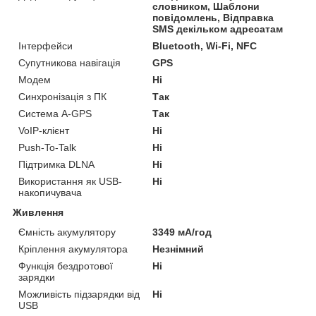
словником, Шаблони
повідомлень, Відправка
SMS декільком адресатам
Інтерфейси
Bluetooth, Wi-Fi, NFC
Супутникова навігація
GPS
Модем
Ні
Синхронізація з ПК
Так
Система A-GPS
Так
VoIP-клієнт
Ні
Push-To-Talk
Ні
Підтримка DLNA
Ні
Використання як USB-
Ні
накопичувача
Живлення
Ємність акумулятору
3349 мА/год
Кріплення акумулятора
Незнімний
Функція бездротової
Ні
зарядки
Можливість підзарядки від
Ні
USB