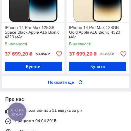
IPhone 14 Pro Max 128GB
IPhone 14 Pro Max 128GB
Space Black Apple A16 Bionic
Gold Apple A16 Bionic 4323
4323 мАг
мАг
В наявності
В наявності
37 699,20
37 699,20
₴
₴
53 856 ₴
53 856 ₴
Купити
Купити
Показати ще
Про нас
100% позитивних з 31 відгука за рік
КНОПКА
ЗВ'ЯЗКУ
Працює з 04.04.2015