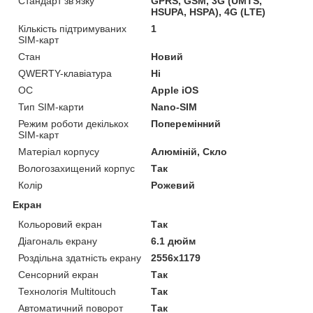
Стандарт зв'язку
GPRS, GSM, 3G (UMTS,
HSUPA, HSPA), 4G (LTE)
Кількість підтримуваних
1
SIM-карт
Стан
Новий
QWERTY-клавіатура
Ні
ОС
Apple iOS
Тип SIM-карти
Nano-SIM
Режим роботи декількох
Поперемінний
SIM-карт
Матеріал корпусу
Алюміній, Скло
Вологозахищений корпус
Так
Колір
Рожевий
Екран
Кольоровий екран
Так
Діагональ екрану
6.1 дюйм
Роздільна здатність екрану
2556x1179
Сенсорний екран
Так
Технологія Multitouch
Так
Автоматичний поворот
Так