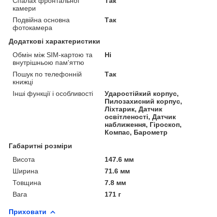
Спалах фронтальної
Так
камери
Подвійна основна
Так
фотокамера
Додаткові характеристики
Обмін між SIM-картою та
Ні
внутрішньою пам'яттю
Пошук по телефонній
Так
книжці
Інші функції і особливості
Ударостійкий корпус,
Пилозахисний корпус,
Ліхтарик, Датчик
освітленості, Датчик
наближення, Гіроскоп,
Компас, Барометр
Габаритні розміри
Висота
147.6 мм
Ширина
71.6 мм
Товщина
7.8 мм
Вага
171 г
Приховати