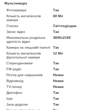
Мультимедіа
Фотокамера
Так
Кількість мегапікселів
60 Мп
камери
Спалах
Світлодіодна
Запис відео
Так
Максимальна роздільна
3840x2160
здатність відео
Камера на лицьовій панелі
Так
Кількість мегапікселів
12 Мп
фронтальної камери
Стереодинаміки
Так
FM-радіо
Так
Роз'єм для навушників
Немає
Відеовихід
Немає
TV-тюнер
Немає
Диктофон
Так
Ігри
Так
Java-додатки
Так