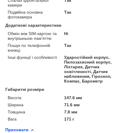
Спалах фронтальної
Так
камери
Подвійна основна
Так
фотокамера
Додаткові характеристики
Обмін між SIM-картою та
Ні
внутрішньою пам'яттю
Пошук по телефонній
Так
книжці
Інші функції і особливості
Ударостійкий корпус,
Пилозахисний корпус,
Ліхтарик, Датчик
освітленості, Датчик
наближення, Гіроскоп,
Компас, Барометр
Габаритні розміри
Висота
147.6 мм
Ширина
71.6 мм
Товщина
7.8 мм
Вага
171 г
Приховати