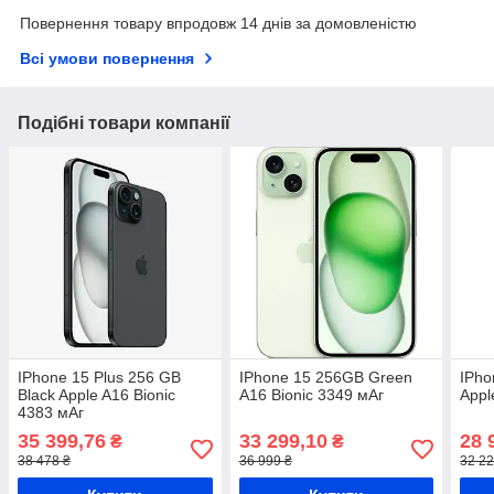
Повернення товару впродовж 14 днів за домовленістю
Всі умови повернення
Подібні товари компанії
IPhone 15 Plus 256 GB
IPhone 15 256GB Green
IPho
Black Apple A16 Bionic
A16 Bionic 3349 мАг
Appl
4383 мАг
35 399,76
33 299,10
28 
₴
₴
38 478 ₴
36 999 ₴
32 22