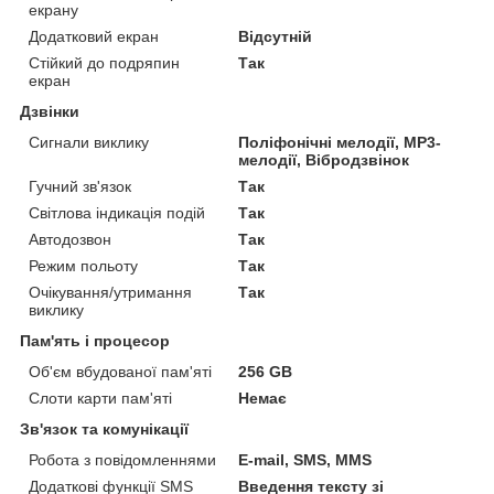
екрану
Додатковий екран
Відсутній
Стійкий до подряпин
Так
екран
Дзвінки
Сигнали виклику
Поліфонічні мелодії, MP3-
мелодії, Вібродзвінок
Гучний зв'язок
Так
Світлова індикація подій
Так
Автодозвон
Так
Режим польоту
Так
Очікування/утримання
Так
виклику
Пам'ять і процесор
Об'єм вбудованої пам'яті
256 GB
Слоти карти пам'яті
Немає
Зв'язок та комунікації
Робота з повідомленнями
E-mail, SMS, MMS
Додаткові функції SMS
Введення тексту зі