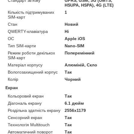
Стандарт зв'язку
GPRS, GSM, 3G (UMTS,
HSUPA, HSPA), 4G (LTE)
Кількість підтримуваних
1
SIM-карт
Стан
Новий
QWERTY-клавіатура
Ні
ОС
Apple iOS
Тип SIM-карти
Nano-SIM
Режим роботи декількох
Поперемінний
SIM-карт
Матеріал корпусу
Алюміній, Скло
Вологозахищений корпус
Так
Колір
Чорний
Екран
Кольоровий екран
Так
Діагональ екрану
6.1 дюйм
Роздільна здатність екрану
2556x1179
Сенсорний екран
Так
Технологія Multitouch
Так
Автоматичний поворот
Так