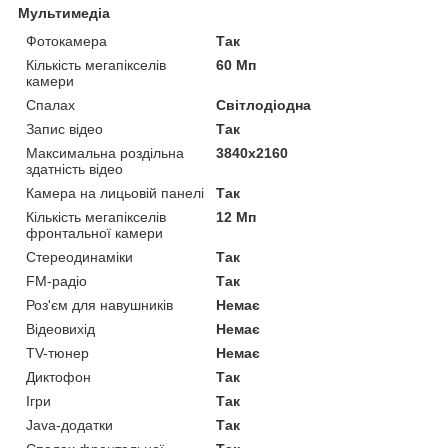
Мультимедіа
Фотокамера
Так
Кількість мегапікселів
60 Мп
камери
Спалах
Світлодіодна
Запис відео
Так
Максимальна роздільна
3840x2160
здатність відео
Камера на лицьовій панелі
Так
Кількість мегапікселів
12 Мп
фронтальної камери
Стереодинаміки
Так
FM-радіо
Так
Роз'єм для навушників
Немає
Відеовихід
Немає
TV-тюнер
Немає
Диктофон
Так
Ігри
Так
Java-додатки
Так