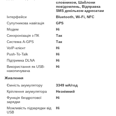
словником, Шаблони
повідомлень, Відправка
SMS декільком адресатам
Інтерфейси
Bluetooth, Wi-Fi, NFC
Супутникова навігація
GPS
Модем
Ні
Синхронізація з ПК
Так
Система A-GPS
Так
VoIP-клієнт
Ні
Push-To-Talk
Ні
Підтримка DLNA
Ні
Використання як USB-
Ні
накопичувача
Живлення
Ємність акумулятору
3349 мА/год
Кріплення акумулятора
Незнімний
Функція бездротової
Ні
зарядки
Можливість підзарядки від
Ні
USB