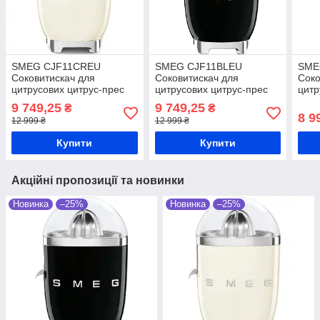
SMEG CJF11CREU
SMEG CJF11BLEU
SME
Соковитискач для
Соковитискач для
Соко
цитрусових цитрус-прес
цитрусових цитрус-прес
цитр
9 749,25
9 749,25
₴
₴
8 9
12 999 ₴
12 999 ₴
Купити
Купити
Акційні пропозиції та новинки
Новинка
–25%
Новинка
–25%