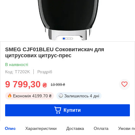
SMEG CJF01BLEU Соковитискач для
цитрусових цитрус-прес
В наявності
Код: T7202K
Роздріб
9 799,30
₴
13 999 ₴
Економія
4199.70 ₴
Залишилось
4 дні
Купити
Опис
Характеристики
Доставка
Оплата
Умови п