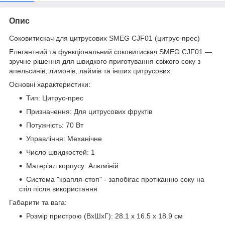
Опис
Соковитискач для цитрусових SMEG CJF01 (цитрус-прес)
Елегантний та функціональний соковитискач SMEG CJF01 —
зручне рішення для швидкого приготування свіжого соку з
апельсинів, лимонів, лаймів та інших цитрусових.
Основні характеристики:
Тип: Цитрус-прес
Призначення: Для цитрусових фруктів
Потужність: 70 Вт
Управління: Механічне
Число швидкостей: 1
Матеріал корпусу: Алюміній
Система "крапля-стоп" - запобігає протіканню соку на
стіл після використання
Габарити та вага:
Розмір пристрою (ВхШхГ): 28.1 x 16.5 x 18.9 см