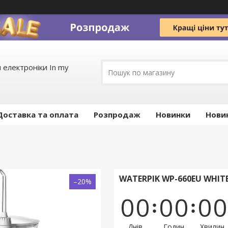
 електроніки In my
Доставка та оплата
Pозпродаж
Новинки
Нови
WATERPIK WP-660EU WHIT
–20%
0
0
0
0
0
0
Днів
Годин
Хвилин