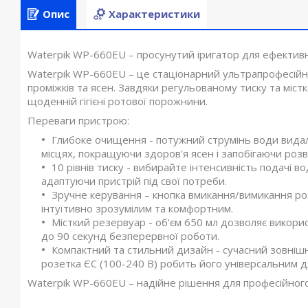
Опис
Характеристики
Waterpik WP-660EU – просунутий іригатор для ефектив
Waterpik WP-660EU – це стаціонарний ультрапрофесійн
проміжків та ясен. Завдяки регульованому тиску та міст
щоденній гігієні ротової порожнини.
Переваги пристрою:
Глибоке очищення - потужний струмінь води видаляє
місцях, покращуючи здоров'я ясен і запобігаючи розви
10 рівнів тиску - вибирайте інтенсивність подачі в
адаптуючи пристрій під свої потреби.
Зручне керування – кнопка вмикання/вимикання р
інтуїтивно зрозумілим та комфортним.
Місткий резервуар - об'єм 650 мл дозволяє викори
до 90 секунд безперервної роботи.
Компактний та стильний дизайн - сучасний зовнішн
розетка ЄС (100-240 В) робить його універсальним дл
Waterpik WP-660EU – надійне рішення для професійног