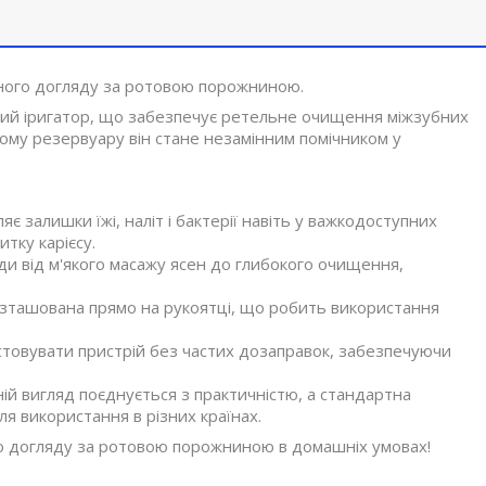
ного догляду за ротовою порожниною.
ий іригатор, що забезпечує ретельне очищення міжзубних
кому резервуару він стане незамінним помічником у
 залишки їжі, наліт і бактерії навіть у важкодоступних
тку карієсу.
оди від м'якого масажу ясен до глибокого очищення,
озташована прямо на рукоятці, що робить використання
стовувати пристрій без частих дозаправок, забезпечуючи
ій вигляд поєднується з практичністю, а стандартна
я використання в різних країнах.
о догляду за ротовою порожниною в домашніх умовах!