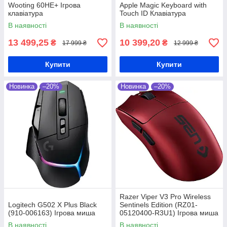
Wooting 60HE+ Ігрова
Apple Magic Keyboard with
клавіатура
Touch ID Клавіатура
В наявності
В наявності
13 499,25
10 399,20
₴
₴
17 999 ₴
12 999 ₴
Купити
Купити
Новинка
–20%
Новинка
–20%
Razer Viper V3 Pro Wireless
Logitech G502 X Plus Black
Sentinels Edition (RZ01-
(910-006163) Ігрова миша
05120400-R3U1) Ігрова миша
В наявності
В наявності