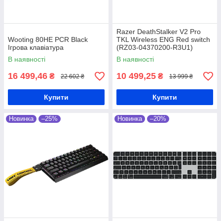
Razer DeathStalker V2 Pro
Wooting 80HE PCR Black
TKL Wireless ENG Red switch
Ігрова клавіатура
(RZ03-04370200-R3U1)
Ігрова клавіатура
В наявності
В наявності
16 499,46
10 499,25
₴
₴
22 602 ₴
13 999 ₴
Купити
Купити
Новинка
–25%
Новинка
–20%