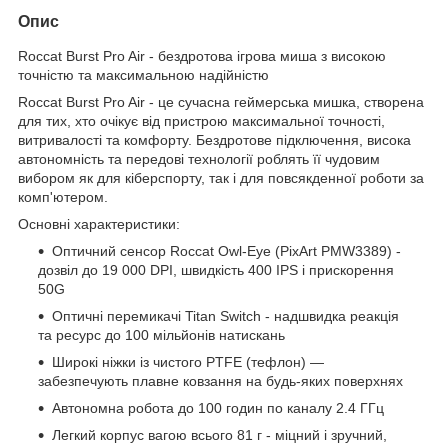
Опис
Roccat Burst Pro Air - бездротова ігрова миша з високою
точністю та максимальною надійністю
Roccat Burst Pro Air - це сучасна геймерська мишка, створена
для тих, хто очікує від пристрою максимальної точності,
витривалості та комфорту. Бездротове підключення, висока
автономність та передові технології роблять її чудовим
вибором як для кіберспорту, так і для повсякденної роботи за
комп'ютером.
Основні характеристики:
Оптичний сенсор Roccat Owl-Eye (PixArt PMW3389) -
дозвіл до 19 000 DPI, швидкість 400 IPS і прискорення
50G
Оптичні перемикачі Titan Switch - надшвидка реакція
та ресурс до 100 мільйонів натискань
Широкі ніжки із чистого PTFE (тефлон) —
забезпечують плавне ковзання на будь-яких поверхнях
Автономна робота до 100 годин по каналу 2.4 ГГц
Легкий корпус вагою всього 81 г - міцний і зручний,