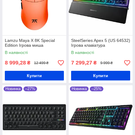
Lamzu Maya X 8K Special
SteelSeries Apex 5 (US 64532)
Edition Ігрова миша
Ігрова клавіатура
В наявності
В наявності
8 999,28
7 299,27
₴
₴
12 499 ₴
9 999 ₴
Купити
Купити
Новинка
–27%
Новинка
–25%