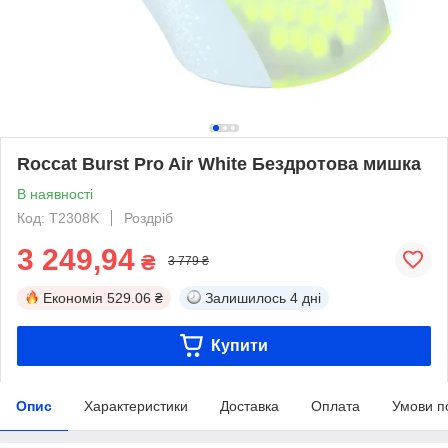
Roccat Burst Pro Air White Бездротова мишка
В наявності
Код: T2308K
Роздріб
3 249,94
₴
3 779 ₴
Економія
529.06 ₴
Залишилось
4 дні
Купити
Опис
Характеристики
Доставка
Оплата
Умови п