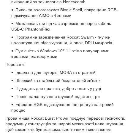
виконаний за технологією Honeycomb
Пило- та вологозахист Bionic Shell, покращене RGB-
підсвічування AIMO з 4 зонами
Можливість гри під час заряджання через кабель
USB-C PhantomFlex
Програмне забезпечення Roccat Swarm - гнучке
налаштування підсвічування, кнопок, DPI і макросів
Сумісність з Windows 10/11 і всіма популярними
ігровими платформами
Переваги:
Ідеальна для шутерів, MOBA та стратегій
Швидкий та стабільний бездротовий зв'язок
Підходить для правшів, добре лежить у руці
Повне налаштування функцій під стиль гри
Ефектне RGB-підсвічування, що реагує на ігровий
процес
Ігрова миша Roccat Burst Pro Air поєднує передові технології,
продуману конструкцію та широкі можливості налаштування,
щоб кожен клік був максимально точним і своєчасним.