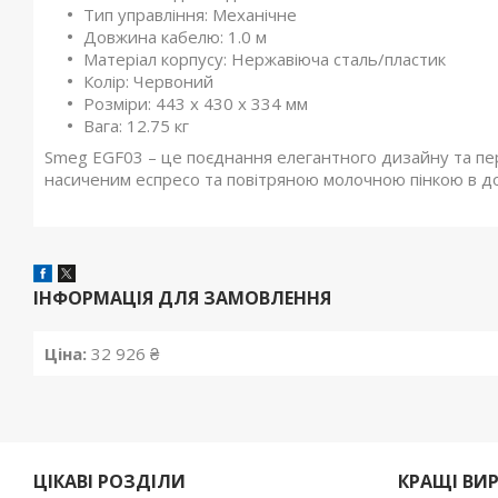
Тип управління: Механічне
Довжина кабелю: 1.0 м
Матеріал корпусу: Нержавіюча сталь/пластик
Колір: Червоний
Розміри: 443 х 430 х 334 мм
Вага: 12.75 кг
Smeg EGF03 – це поєднання елегантного дизайну та пе
насиченим еспресо та повітряною молочною пінкою в д
ІНФОРМАЦІЯ ДЛЯ ЗАМОВЛЕННЯ
Ціна:
32 926 ₴
ЦІКАВІ РОЗДІЛИ
КРАЩІ ВИ