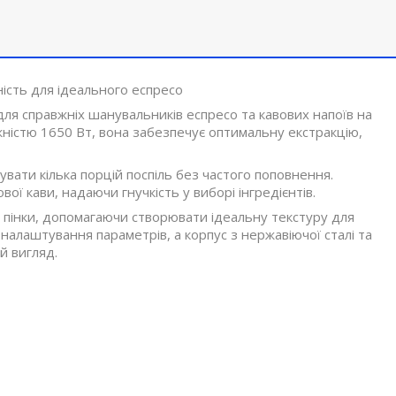
ість для ідеального еспресо
ля справжніх шанувальників еспресо та кавових напоїв на
жністю 1650 Вт, вона забезпечує оптимальну екстракцію,
вати кілька порцій поспіль без частого поповнення.
ої кави, надаючи гнучкість у виборі інгредієнтів.
пінки, допомагаючи створювати ідеальну текстуру для
 налаштування параметрів, а корпус з нержавіючої сталі та
й вигляд.