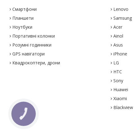
Смартфони
Lenovo
Планшети
Samsung
Ноутбуки
Acer
Портативні колонки
Ainol
Розумні годинники
Asus
GPS навігатори
iPhone
Квадрокоптери, дрони
LG
HTC
Sony
Huawei
Xiaomi
Blackview
КНОПКА
ЗВ'ЯЗКУ