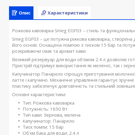
Опис
Характеристики
Рожкова кавоварка Smeg EGF03 – стиль та функціональн
Smeg EGF03 – це потужна ріжкова кавоварка, створена д
його основі. Оснащена помпою з тиском 15 бар та поту
розкриваючи смак та аромат кави.
Великий резервуар для води об'ємом 2.4 л дозволяє готу
Пристрій підтримує використання як меленої, так і зернов
Капучинатор Панарело спрощує приготування молочної 
латте і капучино. Механічне управління гарантує зручне
пластику забезпечує довговічність та стильний зовнішні
Основні характеристики:
Тип: Рожкова кавоварка
Потужність: 1650 Вт
Тип кави: Зернова, мелена
Капучинатор: Панарело
Тиск помпи: 15 бар
Об'єм бака для води: 2.4 л