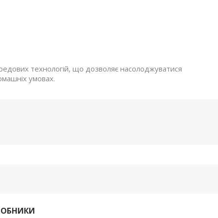
редових технологій, що дозволяє насолоджуватися
омашніх умовах.
РОБНИКИ