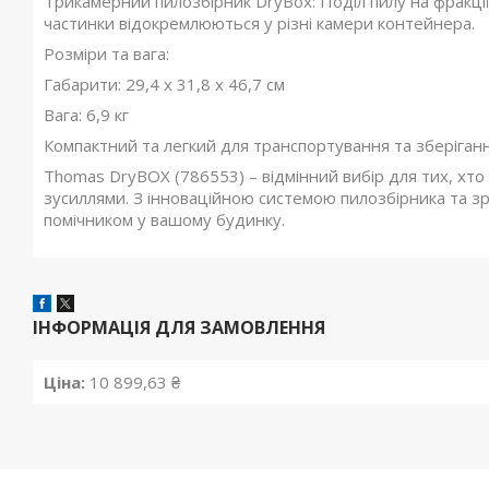
Трикамерний пилозбірник DryBox: Поділ пилу на фракції 
частинки відокремлюються у різні камери контейнера.
Розміри та вага:
Габарити: 29,4 х 31,8 х 46,7 см
Вага: 6,9 кг
Компактний та легкий для транспортування та зберіганн
Thomas DryBOX (786553) – відмінний вибір для тих, хт
зусиллями. З інноваційною системою пилозбірника та з
помічником у вашому будинку.
ІНФОРМАЦІЯ ДЛЯ ЗАМОВЛЕННЯ
Ціна:
10 899,63 ₴