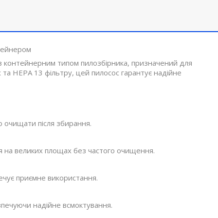
тейнером
з контейнерним типом пилозбірника, призначений для
x та HEPA 13 фільтру, цей пилосос гарантує надійне
о очищати після збирання.
 на великих площах без частого очищення.
ечує приємне використання.
зпечуючи надійне всмоктування.