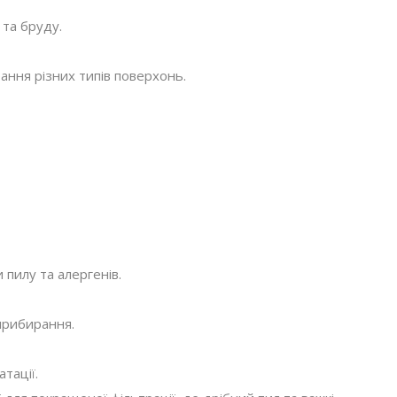
та бруду.
ння різних типів поверхонь.
 пилу та алергенів.
прибирання.
тації.