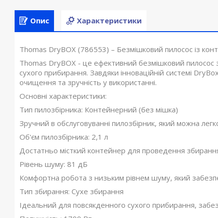
Опис
Характеристики
Thomas DryBOX (786553) – Безмішковий пилосос із кон
Thomas DryBOX - це ефективний безмішковий пилосос 
сухого прибирання. Завдяки інноваційній системі DryBo
очищення та зручність у використанні.
Основні характеристики:
Тип пилозбірника: Контейнерний (без мішка)
Зручний в обслуговуванні пилозбірник, який можна легк
Об'єм пилозбірника: 2,1 л
Достатньо місткий контейнер для проведення збирання
Рівень шуму: 81 дБ
Комфортна робота з низьким рівнем шуму, який забезп
Тип збирання: Сухе збирання
Ідеальний для повсякденного сухого прибирання, забе