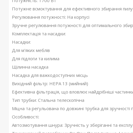
Потужність: 1700 Вт
Потужне всмоктування для ефективного збирання пилу 
Регулювання потужності: На корпусі
Зручне регулювання потужності для оптимального збира
Комплектація та насадки:
Насадки:
Для м'яких меблів
Для підлоги та килима
Щілинна насадка
Насадка для важкодоступних місць
Вихідний фільтр: HEPA 13 (мийний)
Ефективна фільтрація, що вловлює найдрібніші частинки
Тип трубки: Стальна телескопічна
Міцна та регульована по довжині трубка для зручності 
Особливості:
Автозмотування шнура: Зручність у зберіганні та експлуа