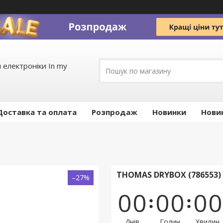
 електроніки In my
Доставка та оплата
Pозпродаж
Новинки
Нови
THOMAS DRYBOX (786553
–27%
0
0
0
0
0
0
Днів
Годин
Хвилин