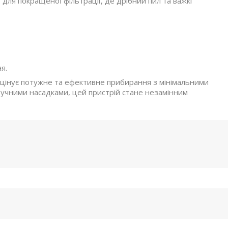
для покращеної фільтрації, де дрібний пил та важкі
я.
о цінує потужне та ефективне прибирання з мінімальними
ручними насадками, цей пристрій стане незамінним