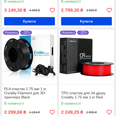
В наявності
В наявності
3 149,30
2 799,30
₴
₴
4 499 ₴
3 999 ₴
Купити
Купити
Новинка
–28%
Новинка
–25%
PLA пластик 1.75 мм 1 кг
Creality Filament для 3D-
TPU пластик для 3d друку
принтера Black
Creality 1.75 мм 1 кг Red
В наявності
В наявності
2 299,68
2 249,25
₴
₴
3 194 ₴
2 999 ₴