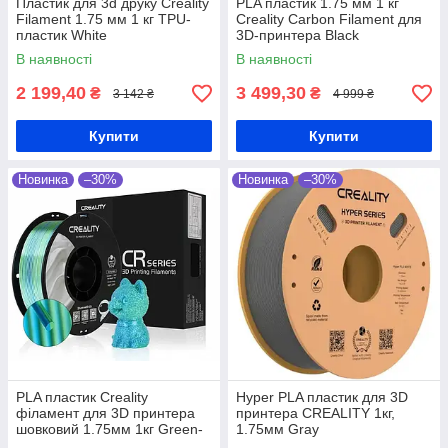
Пластик для 3d друку Creality
PLA пластик 1.75 мм 1 кг
Filament 1.75 мм 1 кг TPU-
Creality Carbon Filament для
пластик White
3D-принтера Black
В наявності
В наявності
2 199,40
3 499,30
₴
₴
3 142 ₴
4 999 ₴
Купити
Купити
Новинка
–30%
Новинка
–30%
PLA пластик Creality
Hyper PLA пластик для 3D
філамент для 3D принтера
принтера CREALITY 1кг,
шовковий 1.75мм 1кг Green-
1.75мм Gray
Blue