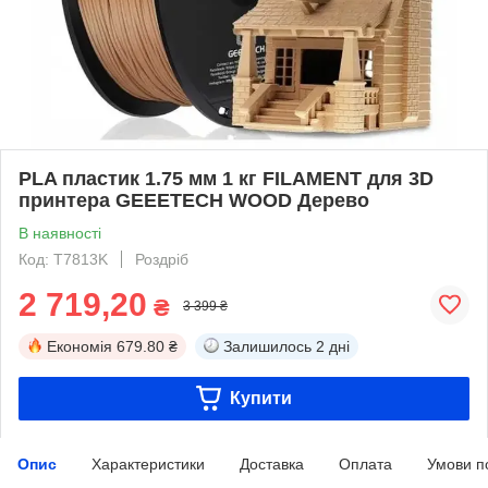
PLA пластик 1.75 мм 1 кг FILAMENT для 3D
принтера GEEETECH WOOD Дерево
В наявності
Код: T7813K
Роздріб
2 719,20
₴
3 399 ₴
Економія
679.80 ₴
Залишилось
2 дні
Купити
Опис
Характеристики
Доставка
Оплата
Умови п