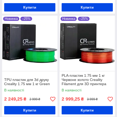
Купити
Купити
Новинка
–25%
Новинка
–25%
PLA-пластик 1.75 мм 1 кг
TPU пластик для 3d друку
Червоне золото Creality
Creality 1.75 мм 1 кг Green
Filament для 3D принтера
шовковий блиск
В наявності
В наявності
2 249,25
2 999,25
₴
₴
2 999 ₴
3 999 ₴
Купити
Купити