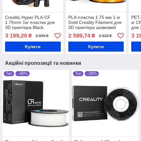
Creality Hyper PLA-CF
PLA-пластик 1.75 мм 1 кг
PET-
1.75mm 1кг пластик для
Gold Creality Filament для
кг 
3D принтера Black
3D принтера шовковий
для 
блиск
3 199,20
2 599,74
3 1
₴
₴
3 999 ₴
3 333 ₴
Купити
Купити
Акційні пропозиції та новинки
Топ
–30%
Топ
–30%