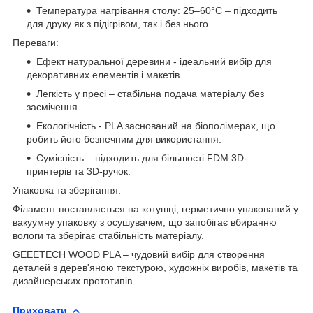
Температура нагрівання столу: 25–60°C – підходить
для друку як з підігрівом, так і без нього.
Переваги:
Ефект натуральної деревини - ідеальний вибір для
декоративних елементів і макетів.
Легкість у пресі – стабільна подача матеріалу без
засмічення.
Екологічність - PLA заснований на біополімерах, що
робить його безпечним для використання.
Сумісність – підходить для більшості FDM 3D-
принтерів та 3D-ручок.
Упаковка та зберігання:
Філамент поставляється на котушці, герметично упакований у
вакуумну упаковку з осушувачем, що запобігає вбиранню
вологи та зберігає стабільність матеріалу.
GEEETECH WOOD PLA – чудовий вибір для створення
деталей з дерев'яною текстурою, художніх виробів, макетів та
дизайнерських прототипів.
Приховати