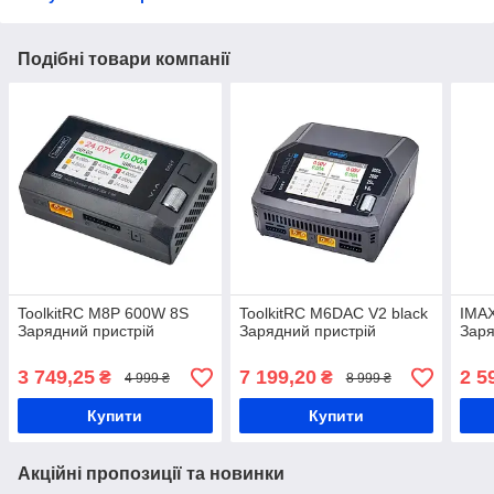
Подібні товари компанії
ToolkitRC M8P 600W 8S
ToolkitRC M6DAC V2 black
IMA
Зарядний пристрій
Зарядний пристрій
Заря
3 749,25
7 199,20
2 5
₴
₴
4 999 ₴
8 999 ₴
Купити
Купити
Акційні пропозиції та новинки