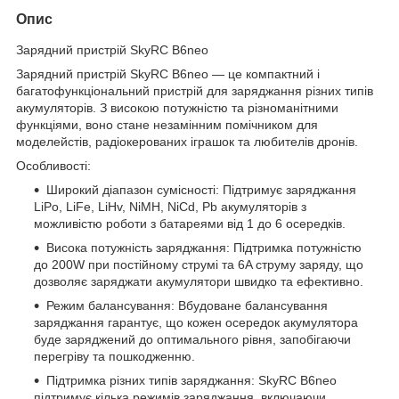
Опис
Зарядний пристрій SkyRC B6neo
Зарядний пристрій SkyRC B6neo — це компактний і
багатофункціональний пристрій для заряджання різних типів
акумуляторів. З високою потужністю та різноманітними
функціями, воно стане незамінним помічником для
моделейстів, радіокерованих іграшок та любителів дронів.
Особливості:
Широкий діапазон сумісності: Підтримує заряджання
LiPo, LiFe, LiHv, NiMH, NiCd, Pb акумуляторів з
можливістю роботи з батареями від 1 до 6 осередків.
Висока потужність заряджання: Підтримка потужністю
до 200W при постійному струмі та 6A струму заряду, що
дозволяє заряджати акумулятори швидко та ефективно.
Режим балансування: Вбудоване балансування
заряджання гарантує, що кожен осередок акумулятора
буде заряджений до оптимального рівня, запобігаючи
перегріву та пошкодженню.
Підтримка різних типів заряджання: SkyRC B6neo
підтримує кілька режимів заряджання, включаючи