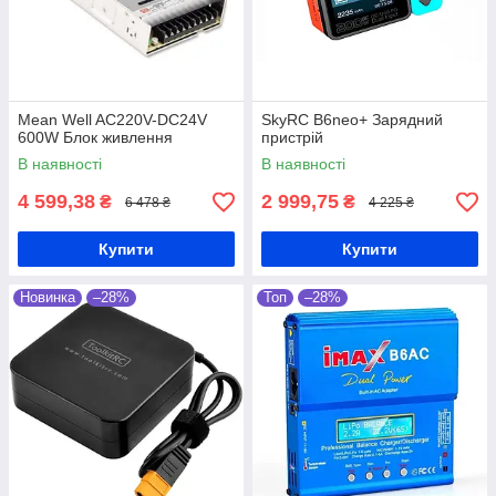
Mean Well AC220V-DC24V
SkyRC B6neo+ Зарядний
600W Блок живлення
пристрій
В наявності
В наявності
4 599,38
2 999,75
₴
₴
6 478 ₴
4 225 ₴
Купити
Купити
Новинка
–28%
Топ
–28%