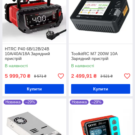
HTRC P40 6B/12В/24В
10А/40А/18A Зарядний
ToolkitRC M7 200W 10A
пристрій
Зарядний пристрій
В наявності
В наявності
5 999,70
2 499,91
₴
₴
8 571 ₴
3 521 ₴
Купити
Купити
Новинка
–29%
Новинка
–29%