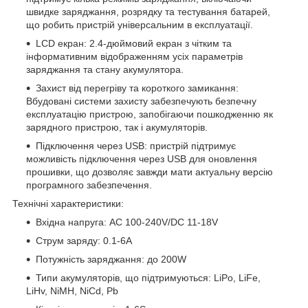
швидке заряджання, розрядку та тестування батарей,
що робить пристрій універсальним в експлуатації.
LCD екран: 2.4-дюймовий екран з чітким та
інформативним відображенням усіх параметрів
заряджання та стану акумулятора.
Захист від перегріву та короткого замикання:
Вбудовані системи захисту забезпечують безпечну
експлуатацію пристрою, запобігаючи пошкодженню як
зарядного пристрою, так і акумуляторів.
Підключення через USB: пристрій підтримує
можливість підключення через USB для оновлення
прошивки, що дозволяє завжди мати актуальну версію
програмного забезпечення.
Технічні характеристики:
Вхідна напруга: AC 100-240V/DC 11-18V
Струм заряду: 0.1-6A
Потужність заряджання: до 200W
Типи акумуляторів, що підтримуються: LiPo, LiFe,
LiHv, NiMH, NiCd, Pb