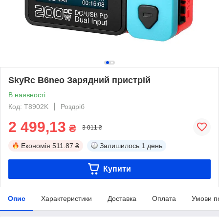
SkyRc B6neo Зарядний пристрій
В наявності
Код: T8902K
Роздріб
2 499,13
₴
3 011 ₴
Економія
511.87 ₴
Залишилось
1 день
Купити
Опис
Характеристики
Доставка
Оплата
Умови п