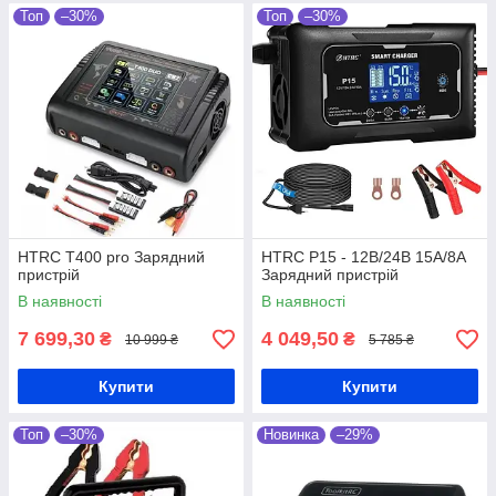
Топ
–30%
Топ
–30%
HTRC T400 pro Зарядний
HTRC P15 - 12В/24В 15А/8А
пристрій
Зарядний пристрій
В наявності
В наявності
7 699,30
4 049,50
₴
₴
10 999 ₴
5 785 ₴
Купити
Купити
Топ
–30%
Новинка
–29%