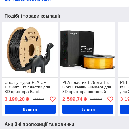
Подібні товари компанії
Creality Hyper PLA-CF
PLA-пластик 1.75 мм 1 кг
PET-
1.75mm 1кг пластик для
Gold Creality Filament для
кг 
3D принтера Black
3D принтера шовковий
для 
блиск
3 199,20
2 599,74
3 1
₴
₴
3 999 ₴
3 333 ₴
Купити
Купити
Акційні пропозиції та новинки