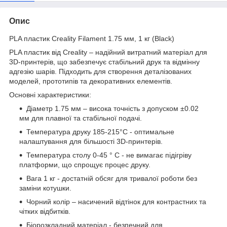
Опис
PLA пластик Creality Filament 1.75 мм, 1 кг (Black)
PLA пластик від Creality – надійний витратний матеріал для
3D-принтерів, що забезпечує стабільний друк та відмінну
адгезію шарів. Підходить для створення деталізованих
моделей, прототипів та декоративних елементів.
Основні характеристики:
Діаметр 1.75 мм – висока точність з допуском ±0.02
мм для плавної та стабільної подачі.
Температура друку 185-215°C - оптимальне
налаштування для більшості 3D-принтерів.
Температура столу 0-45 ° C - не вимагає підігріву
платформи, що спрощує процес друку.
Вага 1 кг - достатній обсяг для тривалої роботи без
заміни котушки.
Чорний колір – насичений відтінок для контрастних та
чітких відбитків.
Біорозкладний матеріал - безпечний для