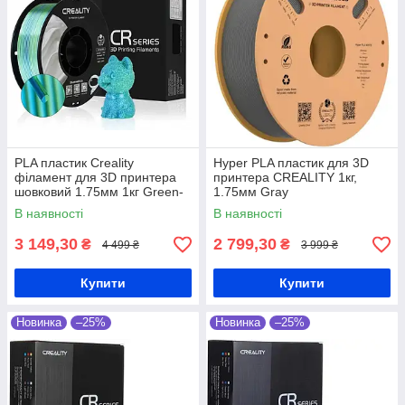
PLA пластик Creality
Hyper PLA пластик для 3D
філамент для 3D принтера
принтера CREALITY 1кг,
шовковий 1.75мм 1кг Green-
1.75мм Gray
Blue
В наявності
В наявності
3 149,30
2 799,30
₴
₴
4 499 ₴
3 999 ₴
Купити
Купити
Новинка
–25%
Новинка
–25%