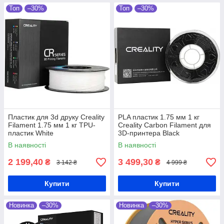
Топ
–30%
Топ
–30%
Пластик для 3d друку Creality
PLA пластик 1.75 мм 1 кг
Filament 1.75 мм 1 кг TPU-
Creality Carbon Filament для
пластик White
3D-принтера Black
В наявності
В наявності
2 199,40
3 499,30
₴
₴
3 142 ₴
4 999 ₴
Купити
Купити
Новинка
–30%
Новинка
–30%