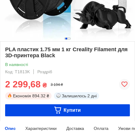
PLA пластик 1.75 мм 1 кг Creality Filament для
3D-принтера Black
В наявності
Код: T1813K
Роздріб
2 299,68
₴
3 194 ₴
Економія
894.32 ₴
Залишилось
2 дні
Купити
Опис
Характеристики
Доставка
Оплата
Умови п