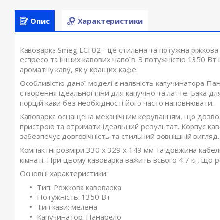
Опис
Характеристики
Кавоварка Smeg ECF02 - це стильна та потужна ріжкова к
еспресо та інших кавових напоїв. З потужністю 1350 Вт 
ароматну каву, як у кращих кафе.
Особливістю даної моделі є наявність капучинатора Па
створення ідеальної піни для капучіно та латте. Бака д
порцій кави без необхідності його часто наповнювати.
Кавоварка оснащена механічним керуванням, що дозвол
пристрою та отримати ідеальний результат. Корпус каво
забезпечує довговічність та стильний зовнішній вигляд.
Компактні розміри 330 x 329 x 149 мм та довжина кабел
кімнаті. При цьому кавоварка важить всього 4.7 кг, що 
Основні характеристики:
Тип: Рожкова кавоварка
Потужність: 1350 Вт
Тип кави: мелена
Капучинатор: Панарело