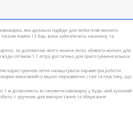
авоварка, яка ідеально підійде для любителів якісного
і тиском помпи 15 бар, вона забезпечить насичену та
нарело, за допомогою якого можна легко збивати молоко для
ля води об'ємом 1.1 літра достатньо для приготування кількох
яє користувачеві легко налаштувати параметри роботи
варки виконаний із міцної нержавіючої сталі та пластику, що
ю 1 м дозволяють встановити кавоварку у будь-якій кухонній
робить її зручною для використання та зберігання.