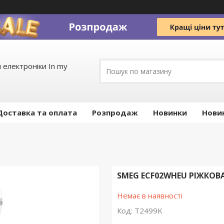
 електроніки In my
Доставка та оплата
Pозпродаж
Новинки
Нови
SMEG ECF02WHEU РІЖКОВА
Немає в наявності
Код:
T2499K