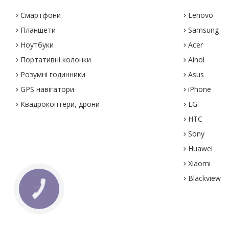
Смартфони
Lenovo
Планшети
Samsung
Ноутбуки
Acer
Портативні колонки
Ainol
Розумні годинники
Asus
GPS навігатори
iPhone
Квадрокоптери, дрони
LG
HTC
Sony
Huawei
Xiaomi
Blackview
КНОПКА
ЗВ'ЯЗКУ