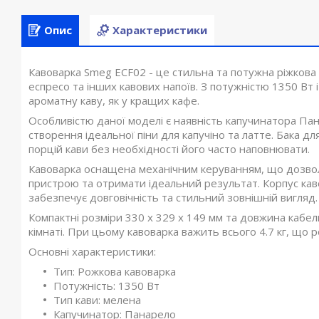
Опис
Характеристики
Кавоварка Smeg ECF02 - це стильна та потужна ріжкова к
еспресо та інших кавових напоїв. З потужністю 1350 Вт 
ароматну каву, як у кращих кафе.
Особливістю даної моделі є наявність капучинатора Па
створення ідеальної піни для капучіно та латте. Бака д
порцій кави без необхідності його часто наповнювати.
Кавоварка оснащена механічним керуванням, що дозвол
пристрою та отримати ідеальний результат. Корпус каво
забезпечує довговічність та стильний зовнішній вигляд.
Компактні розміри 330 x 329 x 149 мм та довжина кабел
кімнаті. При цьому кавоварка важить всього 4.7 кг, що 
Основні характеристики:
Тип: Рожкова кавоварка
Потужність: 1350 Вт
Тип кави: мелена
Капучинатор: Панарело