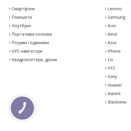
Смартфони
Lenovo
Планшети
Samsung
Ноутбуки
Acer
Портативні колонки
Ainol
Розумні годинники
Asus
GPS навігатори
iPhone
Квадрокоптери, дрони
LG
HTC
Sony
Huawei
Xiaomi
Blackview
КНОПКА
ЗВ'ЯЗКУ