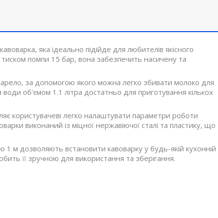
авоварка, яка ідеально підійде для любителів якісного
і тиском помпи 15 бар, вона забезпечить насичену та
нарело, за допомогою якого можна легко збивати молоко для
ля води об'ємом 1.1 літра достатньо для приготування кількох
яє користувачеві легко налаштувати параметри роботи
варки виконаний із міцної нержавіючої сталі та пластику, що
ю 1 м дозволяють встановити кавоварку у будь-якій кухонній
робить її зручною для використання та зберігання.