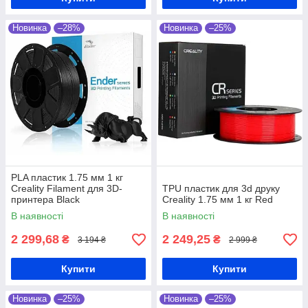
Новинка
–28%
Новинка
–25%
PLA пластик 1.75 мм 1 кг
Creality Filament для 3D-
TPU пластик для 3d друку
принтера Black
Creality 1.75 мм 1 кг Red
В наявності
В наявності
2 299,68
2 249,25
₴
₴
3 194 ₴
2 999 ₴
Купити
Купити
Новинка
–25%
Новинка
–25%