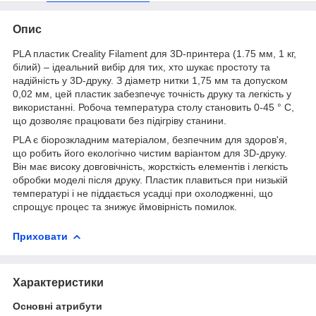
Опис
PLA пластик Creality Filament для 3D-принтера (1.75 мм, 1 кг,
білий) – ідеальний вибір для тих, хто шукає простоту та
надійність у 3D-друку. З діаметр нитки 1,75 мм та допуском
0,02 мм, цей пластик забезпечує точність друку та легкість у
використанні. Робоча температура столу становить 0-45 ° C,
що дозволяє працювати без підігріву станини.
PLA є біорозкладним матеріалом, безпечним для здоров'я,
що робить його екологічно чистим варіантом для 3D-друку.
Він має високу довговічність, жорсткість елементів і легкість
обробки моделі після друку. Пластик плавиться при низькій
температурі і не піддається усадці при охолодженні, що
спрощує процес та знижує ймовірність помилок.
Приховати
Характеристики
Основні атрибути