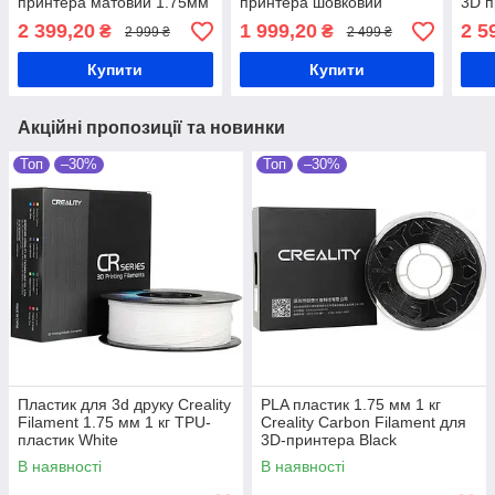
принтера матовий 1.75мм
принтера шовковий
3D п
1кг White
1.75мм 1кг Срібло
блис
2 399,20
1 999,20
2 5
₴
₴
2 999 ₴
2 499 ₴
Купити
Купити
Акційні пропозиції та новинки
Топ
–30%
Топ
–30%
Пластик для 3d друку Creality
PLA пластик 1.75 мм 1 кг
Filament 1.75 мм 1 кг TPU-
Creality Carbon Filament для
пластик White
3D-принтера Black
В наявності
В наявності