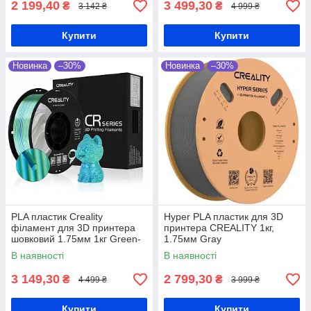
2 199,40
3 499,30
₴
₴
3 142 ₴
4 999 ₴
Купити
Купити
Новинка
–30%
Новинка
–30%
PLA пластик Creality
Hyper PLA пластик для 3D
філамент для 3D принтера
принтера CREALITY 1кг,
шовковий 1.75мм 1кг Green-
1.75мм Gray
Blue
В наявності
В наявності
3 149,30
2 799,30
₴
₴
4 499 ₴
3 999 ₴
Купити
Купити