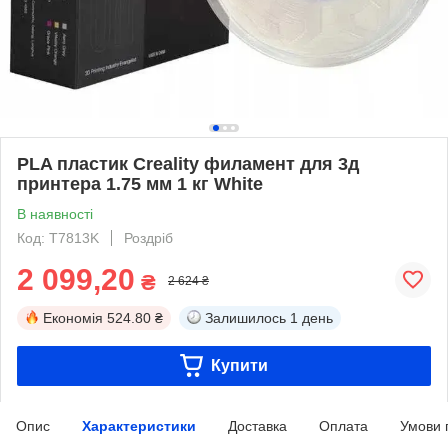
PLA пластик Creality филамент для 3д
принтера 1.75 мм 1 кг White
В наявності
Код: T7813K
Роздріб
2 099,20
₴
2 624 ₴
Економія
524.80 ₴
Залишилось
1 день
Купити
Опис
Характеристики
Доставка
Оплата
Умови 