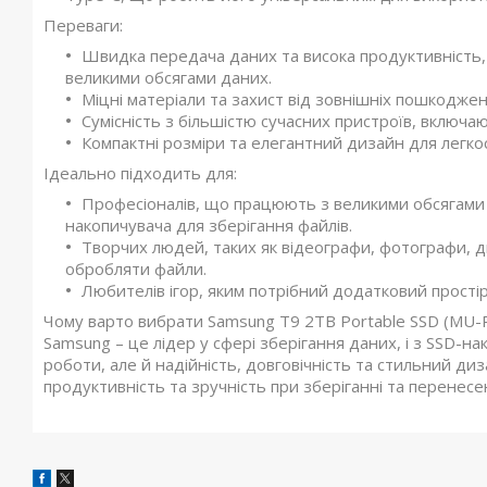
Переваги:
Швидка передача даних та висока продуктивність, 
великими обсягами даних.
Міцні матеріали та захист від зовнішніх пошкодже
Сумісність з більшістю сучасних пристроїв, включа
Компактні розміри та елегантний дизайн для легкос
Ідеально підходить для:
Професіоналів, що працюють з великими обсягами 
накопичувача для зберігання файлів.
Творчих людей, таких як відеографи, фотографи, 
обробляти файли.
Любителів ігор, яким потрібний додатковий прості
Чому варто вибрати Samsung T9 2TB Portable SSD (MU-
Samsung – це лідер у сфері зберігання даних, і з SSD-н
роботи, але й надійність, довговічність та стильний диз
продуктивність та зручність при зберіганні та перенесе