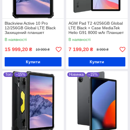
Blackview Active 10 Pro
AGM Pad T2 4/256GB Global
12/256GB Global LTE Black
LTE Black + Case MediaTek
Захищений планшет
Helio G91 8000 мАг Планшет
Dimensity 7300 30000 мАг
В наявності
В наявності
15 999,20
7 199,20
₴
₴
19 999 ₴
8 999 ₴
Купити
Купити
Топ
–15%
Новинка
–15%