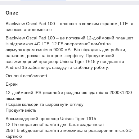
Опис
Blackview Oscal Pad 100 – планшет з великим екраном, LTE та
високою автономністю
Blackview Oscal Pad 100 – це потужний 12-дюймовий планшет
із підтримкою 4G LTE, 12 ГБ оперативної пам'яті та
акумулятором ємністю 9000 мАг. Він підходить для роботи,
навчання, розваг та інтернет-серфінгу. Продуктивний
восьмиядерний процесор Unisoc Tiger T615 у поєднанні з
Android 15 забезпечує швидку та стабільну роботу.
Основні особливості
Екран
12-дюймовий IPS-дисплей з роздільною здатністю 2000×1200
пікселів
Яскраві кольори та широкі кути огляду
Продуктивність
Восьмиядерний процесор Unisoc Tiger T615
12 ГБ оперативної пам'яті для багатозадачності
256 ГБ вбудованої пам'яті з можливістю розширення microSD-
карткою