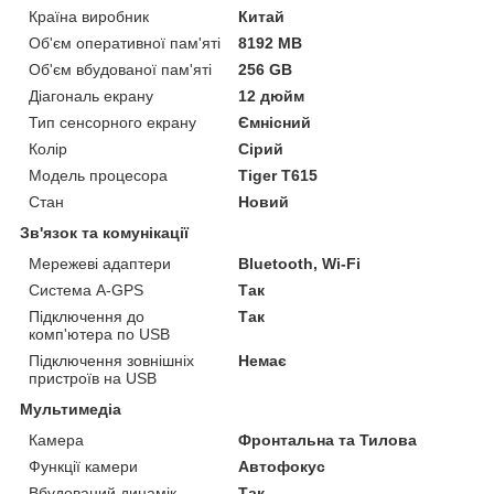
Країна виробник
Китай
Об'єм оперативної пам'яті
8192 MB
Об'єм вбудованої пам'яті
256 GB
Діагональ екрану
12 дюйм
Тип сенсорного екрану
Ємнісний
Колір
Сірий
Модель процесора
Tiger T615
Стан
Новий
Зв'язок та комунікації
Мережеві адаптери
Bluetooth, Wi-Fi
Система A-GPS
Так
Підключення до
Так
комп'ютера по USB
Підключення зовнішніх
Немає
пристроїв на USB
Мультимедіа
Камера
Фронтальна та Тилова
Функції камери
Автофокус
Вбудований динамік
Так