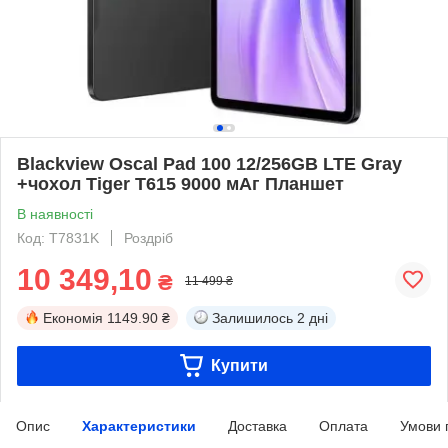
Blackview Oscal Pad 100 12/256GB LTE Gray
+чохол Tiger T615 9000 мАг Планшет
В наявності
Код: T7831K
Роздріб
10 349,10
₴
11 499 ₴
Економія
1149.90 ₴
Залишилось
2 дні
Купити
Опис
Характеристики
Доставка
Оплата
Умови 