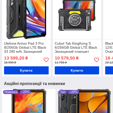
Ulefone Armor Pad 3 Pro
Cubot Tab KingKong S
Blac
8/256Gb Global LTE Black
6/256GB Global LTE Black
12/5
33 280 мАг Захищений
Захищений планшет
Ora
планшет
Unisoc Tiger T616 15300
план
13 599,20
10 579,50
18 
₴
₴
мАг
3000
16 999 ₴
11 755 ₴
23 12
Купити
Купити
Акційні пропозиції та новинки
Новинка
–20%
Топ
–20%