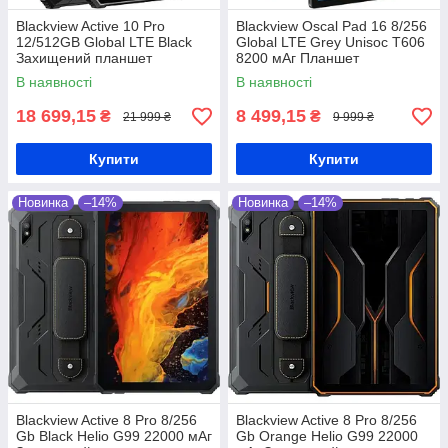
Blackview Active 10 Pro
Blackview Oscal Pad 16 8/256
12/512GB Global LTE Black
Global LTE Grey Unisoc T606
Захищений планшет
8200 мАг Планшет
Dimensity 7300 30000 мАг
В наявності
В наявності
18 699,15
8 499,15
₴
₴
21 999 ₴
9 999 ₴
Купити
Купити
Новинка
–14%
Новинка
–14%
Blackview Active 8 Pro 8/256
Blackview Active 8 Pro 8/256
Gb Black Helio G99 22000 мАг
Gb Orange Helio G99 22000