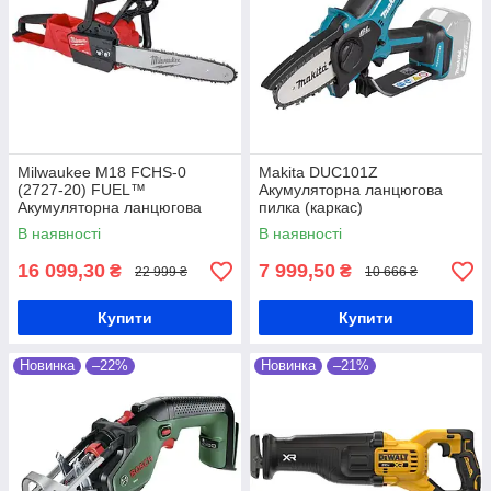
Milwaukee M18 FCHS-0
Makita DUC101Z
(2727-20) FUEL™
Акумуляторна ланцюгова
Акумуляторна ланцюгова
пилка (каркас)
пилка
В наявності
В наявності
16 099,30
7 999,50
₴
₴
22 999 ₴
10 666 ₴
Купити
Купити
Новинка
–22%
Новинка
–21%