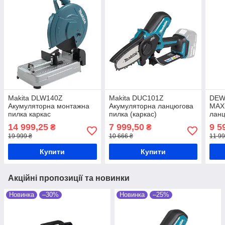
Makita DLW140Z
Makita DUC101Z
DEW
Акумуляторна монтажна
Акумуляторна ланцюгова
MAX
пилка каркас
пилка (каркас)
ланц
карк
14 999,25
7 999,50
9 5
₴
₴
19 999 ₴
10 666 ₴
11 99
Купити
Купити
Акційні пропозиції та новинки
Новинка
–30%
Новинка
–25%