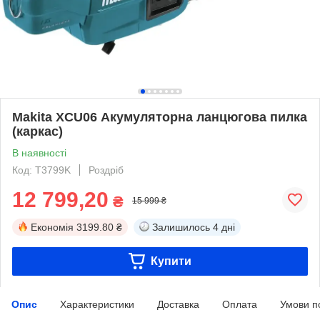
Makita XCU06 Акумуляторна ланцюгова пилка
(каркас)
В наявності
Код: T3799K
Роздріб
12 799,20
₴
15 999 ₴
Економія
3199.80 ₴
Залишилось
4 дні
Купити
Опис
Характеристики
Доставка
Оплата
Умови п