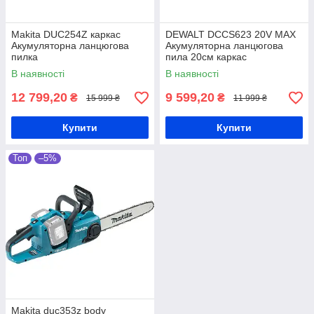
Makita DUC254Z каркас
DEWALT DCCS623 20V MAX
Акумуляторна ланцюгова
Акумуляторна ланцюгова
пилка
пила 20см каркас
В наявності
В наявності
12 799,20
9 599,20
₴
₴
15 999 ₴
11 999 ₴
Купити
Купити
Топ
–5%
Makita duc353z body