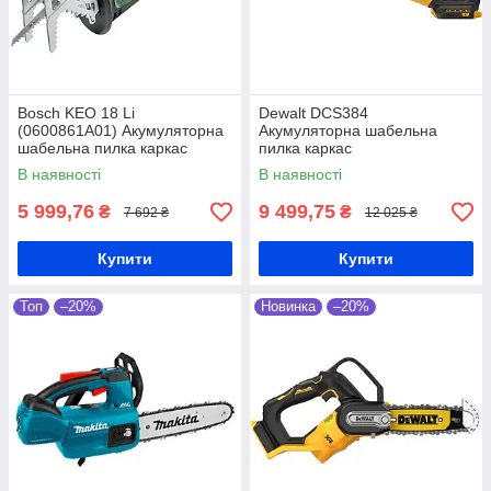
Bosch KEO 18 Li
Dewalt DCS384
(0600861A01) Акумуляторна
Акумуляторна шабельна
шабельна пилка каркас
пилка каркас
В наявності
В наявності
5 999,76
9 499,75
₴
₴
7 692 ₴
12 025 ₴
Купити
Купити
Топ
–20%
Новинка
–20%