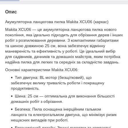
Опис
Акумуляторна ланцюгова пилка Makita XCU06 (каркас)
Makita XCU06 — це акумуляторна ланцюгова пилка нового
покоління, яка ідеально підходить для обрізання дерев і інших
робіт з розпилювання деревини. З компактними габаритами
та шиною довжиною 25 см, вона забезпечує відмінну
маневреність та ефективність у роботі. Це ідеальний вибір
для садівників, дачників та домашніх майстрів, яким потрібна
надійна пилка для легких та середніх за складністю завдань.
Основні характеристики Makita XCU06:
Тип двигуна: BL мотор (безщітковий), що
забезпечує велику тривалість роботи і покращену
продуктивність.
Шина: 25 см — оптимальна для виконання більшості
домашніх робіт з обрізання.
Безпека: Пила оснащена інерційним гальмом
ланцюга та електрогальмом двигуна, що мінімізує ризик
нещасних випадків при роботі.
Ергономічний дизайн: Зручні рукоятки та компактні