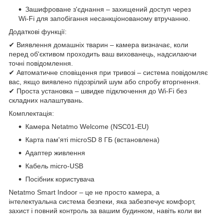
Зашифроване з'єднання – захищений доступ через
Wi-Fi для запобігання несанкціонованому втручанню.
Додаткові функції:
✔ Виявлення домашніх тварин – камера визначає, коли
перед об'єктивом проходить ваш вихованець, надсилаючи
точні повідомлення.
✔ Автоматичне сповіщення при тривозі – система повідомляє
вас, якщо виявлено підозрілий шум або спробу вторгнення.
✔ Проста установка – швидке підключення до Wi-Fi без
складних налаштувань.
Комплектація:
Камера Netatmo Welcome (NSC01-EU)
Карта пам'яті microSD 8 ГБ (встановлена)
Адаптер живлення
Кабель micro-USB
Посібник користувача
Netatmo Smart Indoor – це не просто камера, а
інтелектуальна система безпеки, яка забезпечує комфорт,
захист і повний контроль за вашим будинком, навіть коли ви