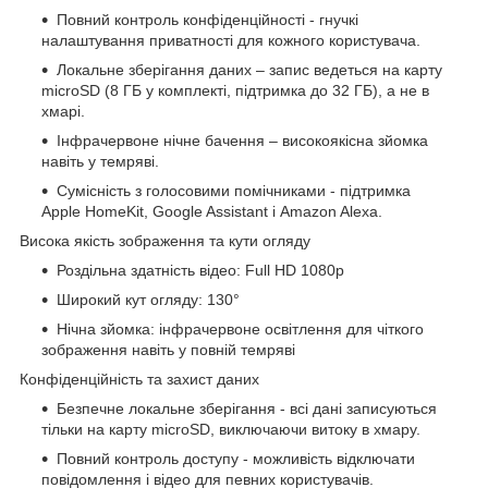
Повний контроль конфіденційності - гнучкі
налаштування приватності для кожного користувача.
Локальне зберігання даних – запис ведеться на карту
microSD (8 ГБ у комплекті, підтримка до 32 ГБ), а не в
хмарі.
Інфрачервоне нічне бачення – високоякісна зйомка
навіть у темряві.
Сумісність з голосовими помічниками - підтримка
Apple HomeKit, Google Assistant і Amazon Alexa.
Висока якість зображення та кути огляду
Роздільна здатність відео: Full HD 1080p
Широкий кут огляду: 130°
Нічна зйомка: інфрачервоне освітлення для чіткого
зображення навіть у повній темряві
Конфіденційність та захист даних
Безпечне локальне зберігання - всі дані записуються
тільки на карту microSD, виключаючи витоку в хмару.
Повний контроль доступу - можливість відключати
повідомлення і відео для певних користувачів.