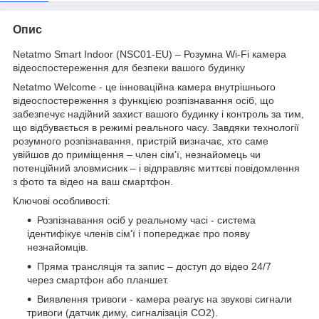
Опис
Netatmo Smart Indoor (NSC01-EU) – Розумна Wi-Fi камера
відеоспостереження для безпеки вашого будинку
Netatmo Welcome - це інноваційна камера внутрішнього
відеоспостереження з функцією розпізнавання осіб, що
забезпечує надійний захист вашого будинку і контроль за тим,
що відбувається в режимі реального часу. Завдяки технології
розумного розпізнавання, пристрій визначає, хто саме
увійшов до приміщення – член сім'ї, незнайомець чи
потенційний зловмисник – і відправляє миттєві повідомлення
з фото та відео на ваш смартфон.
Ключові особливості:
Розпізнавання осіб у реальному часі - система
ідентифікує членів сім'ї і попереджає про появу
незнайомців.
Пряма трансляція та запис – доступ до відео 24/7
через смартфон або планшет.
Виявлення тривоги - камера реагує на звукові сигнали
тривоги (датчик диму, сигналізація CO2).