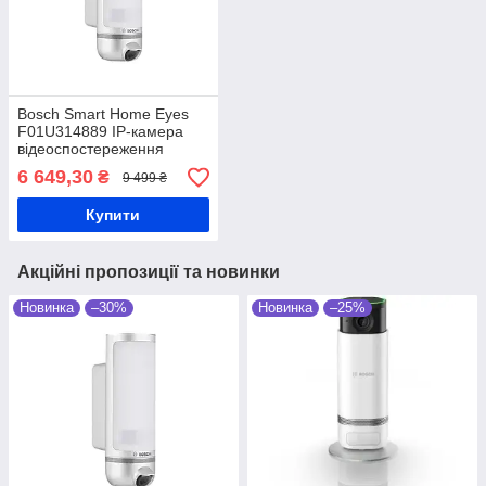
Bosch Smart Home Eyes
F01U314889 IP-камера
відеоспостереження
6 649,30
₴
9 499 ₴
Купити
Акційні пропозиції та новинки
Новинка
–30%
Новинка
–25%