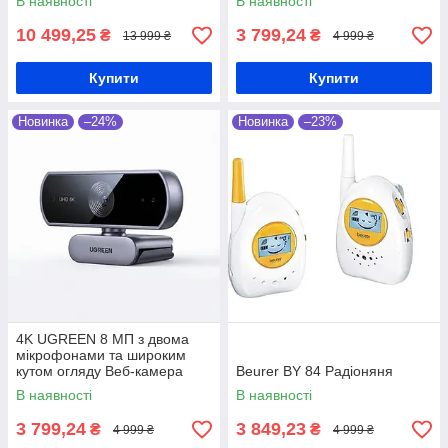
В наявності
В наявності
10 499,25
3 799,24
₴
₴
13 999 ₴
4 999 ₴
Купити
Купити
Новинка
–24%
Новинка
–23%
4K UGREEN 8 МП з двома
мікрофонами та широким
кутом огляду Веб-камера
Beurer BY 84 Радіоняня
В наявності
В наявності
3 799,24
3 849,23
₴
₴
4 999 ₴
4 999 ₴