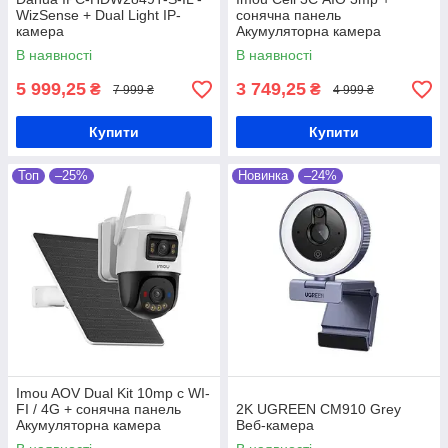
WizSense + Dual Light IP-
сонячна панель
камера
Акумуляторна камера
В наявності
В наявності
5 999,25
3 749,25
₴
₴
7 999 ₴
4 999 ₴
Купити
Купити
Топ
–25%
Новинка
–24%
Imou AOV Dual Kit 10mp с WI-
FI / 4G + сонячна панель
2K UGREEN CM910 Grey
Акумуляторна камера
Веб-камера