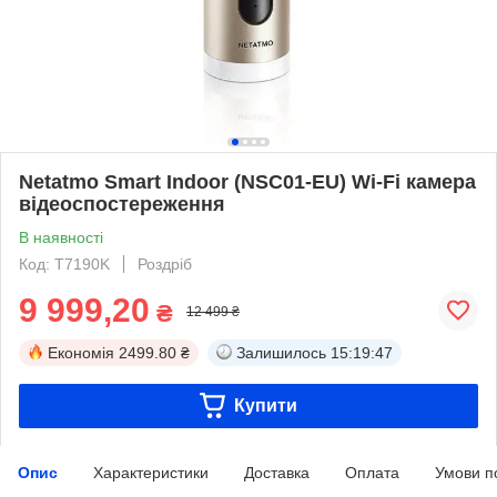
Netatmo Smart Indoor (NSC01-EU) Wi-Fi камера
відеоспостереження
В наявності
Код: T7190K
Роздріб
9 999,20
₴
12 499 ₴
Економія
2499.80 ₴
Залишилось
15:19:47
Купити
Опис
Характеристики
Доставка
Оплата
Умови п