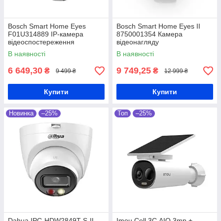
Bosch Smart Home Eyes
Bosch Smart Home Eyes II
F01U314889 IP-камера
8750001354 Камера
відеоспостереження
відеонагляду
В наявності
В наявності
6 649,30
9 749,25
₴
₴
9 499 ₴
12 999 ₴
Купити
Купити
Новинка
–25%
Топ
–25%
Dahua IPC-HDW2849T-S-IL -
Imou Cell 3С AIO 3mp +