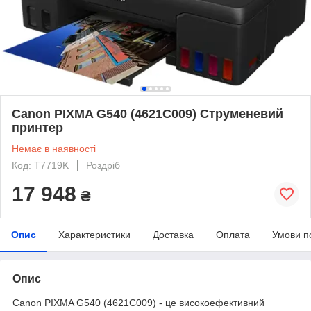
Canon PIXMA G540 (4621C009) Струменевий
принтер
Немає в наявності
Код: T7719K
Роздріб
17 948
₴
Опис
Характеристики
Доставка
Оплата
Умови п
Опис
Canon PIXMA G540 (4621C009) - це високоефективний