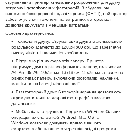
струменевий принтер, спеціально розроблений для друку
яскравих і деталізованих фотографій. З вбудованою
системою безперервної подачі чорнила (СНПЧ), цей принтер
забезпечує значні економії на витратних матеріалах і
дозволяє друкувати з меншими витратами.
Основні характеристики:
Технологія друку: Струменевий друк з максимальною
роздільною здатністю до 1200x4800 dpi, що забезпечує
високу чіткість і насиченість зображень.
Підтримка різних форматів паперу: Принтер
підтримує друк на різних форматах паперу, включаючи
A4, A5, B5, A6, 10x15 см, 13x18 см, 18x25 см, а також на
різних типах паперу, включаючи фотопапір, наклейки,
магніти та інші спеціалізовані носії.
Багатоколірний друк: 6 кольорів чорнила дозволяють
отримувати точні та яскраві фотографії з високою
деталізацією.
Мобільність та зручність: Підтримка Wi-Fi і мобільних
операційних систем iOS, Android, Mac OS та
Windows дозволяє друкувати прямо з вашого
смартфона або планшета через відповідні програми.