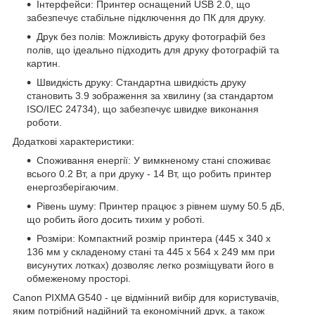
Інтерфейси: Принтер оснащений USB 2.0, що
забезпечує стабільне підключення до ПК для друку.
Друк без полів: Можливість друку фотографій без
полів, що ідеально підходить для друку фотографій та
картин.
Швидкість друку: Стандартна швидкість друку
становить 3.9 зображення за хвилину (за стандартом
ISO/IEC 24734), що забезпечує швидке виконання
роботи.
Додаткові характеристики:
Споживання енергії: У вимкненому стані споживає
всього 0.2 Вт, а при друку - 14 Вт, що робить принтер
енергозберігаючим.
Рівень шуму: Принтер працює з рівнем шуму 50.5 дБ,
що робить його досить тихим у роботі.
Розміри: Компактний розмір принтера (445 x 340 x
136 мм у складеному стані та 445 x 564 x 249 мм при
висунутих лотках) дозволяє легко розміщувати його в
обмеженому просторі.
Canon PIXMA G540 - це відмінний вибір для користувачів,
яким потрібний надійний та економічний друк, а також