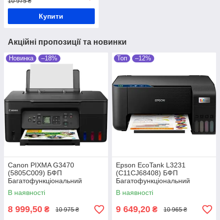
10 975 ₴
Купити
Акційні пропозиції та новинки
Новинка
–18%
Топ
–12%
Canon PIXMA G3470
Epson EcoTank L3231
(5805C009) БФП
(C11CJ68408) БФП
Багатофункціональний
Багатофункціональний
пристрій
пристрій
В наявності
В наявності
8 999,50
9 649,20
₴
₴
10 975 ₴
10 965 ₴