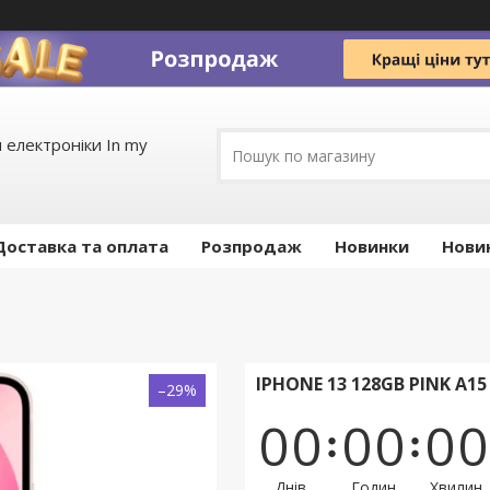
 електроніки In my
Доставка та оплата
Pозпродаж
Новинки
Нови
IPHONE 13 128GB PINK A15
–29%
0
0
0
0
0
0
Днів
Годин
Хвилин