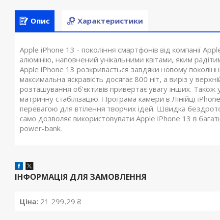
Опис
Характеристики
Apple iPhone 13 - покоління смартфонів від компанії Ap
алюмінію, наповнений унікальними квітами, яким радітим
Apple iPhone 13 розкривається завдяки новому поколінню
максимальна яскравість досягає 800 ніт, а виріз у верхн
розташування об’єктивів привертає увагу інших. Також у
матричну стабілізацію. Програма камери в Лінійці iPho
перевагою для втілення творчих ідей. Швидка бездротов
само дозволяє використовувати Apple iPhone 13 в бага
power-bank.
ІНФОРМАЦІЯ ДЛЯ ЗАМОВЛЕННЯ
Ціна:
21 299,29 ₴