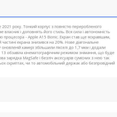
ple 2021 року. Тонкий корпус з повністю переробленого
е власник і доповнять його стиль. Вся сила і автономність
 процесора - Apple A15 Bionic. Екран став ще яскравішим,
ій частині екрана знизився на 20%. Нове діагональне
 оновленій камері збільшили пікселі до 1,7 мкм і додали
ne 13 обзавіла кінематографічним режимом знімання, що буде
а зарядка MagSafe і безліч аксесуарів сумісних з нею так
тьох скриптах, чи то автомобільний держак або безпровідний