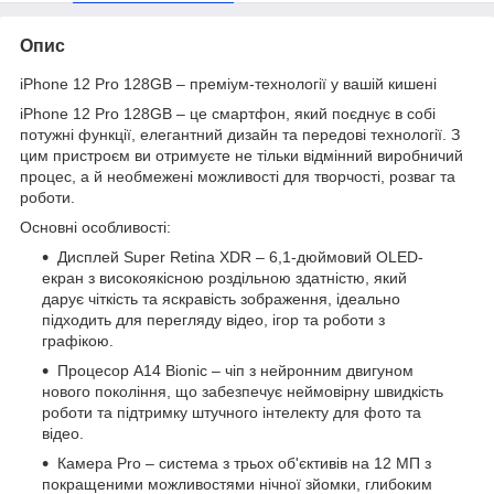
Опис
iPhone 12 Pro 128GB – преміум-технології у вашій кишені
iPhone 12 Pro 128GB – це смартфон, який поєднує в собі
потужні функції, елегантний дизайн та передові технології. З
цим пристроєм ви отримуєте не тільки відмінний виробничий
процес, а й необмежені можливості для творчості, розваг та
роботи.
Основні особливості:
Дисплей Super Retina XDR – 6,1-дюймовий OLED-
екран з високоякісною роздільною здатністю, який
дарує чіткість та яскравість зображення, ідеально
підходить для перегляду відео, ігор та роботи з
графікою.
Процесор A14 Bionic – чіп з нейронним двигуном
нового покоління, що забезпечує неймовірну швидкість
роботи та підтримку штучного інтелекту для фото та
відео.
Камера Pro – система з трьох об'єктивів на 12 МП з
покращеними можливостями нічної зйомки, глибоким