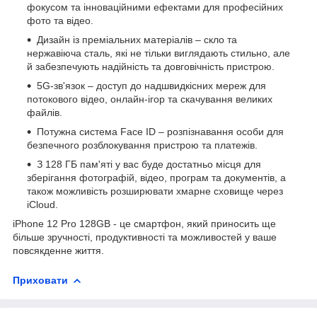
фокусом та інноваційними ефектами для професійних
фото та відео.
Дизайн із преміальних матеріалів – скло та
нержавіюча сталь, які не тільки виглядають стильно, але
й забезпечують надійність та довговічність пристрою.
5G-зв'язок – доступ до надшвидкісних мереж для
потокового відео, онлайн-ігор та скачування великих
файлів.
Потужна система Face ID – розпізнавання особи для
безпечного розблокування пристрою та платежів.
З 128 ГБ пам'яті у вас буде достатньо місця для
зберігання фотографій, відео, програм та документів, а
також можливість розширювати хмарне сховище через
iCloud.
iPhone 12 Pro 128GB - це смартфон, який приносить ще
більше зручності, продуктивності та можливостей у ваше
повсякденне життя.
Приховати