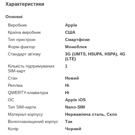
Характеристики
Основні
Виробник
Apple
Країна виробник
США
Тип пристрою
Смартфони
Форм-фактор
Моноблок
Стандарт зв'язку
3G (UMTS, HSUPA, HSPA), 4G
(LTE)
Кількість підтримуваних
1
SIM-карт
Стан
Новий
Репліка
Ні
QWERTY-клавіатура
Ні
ОС
Apple iOS
Тип SIM-карти
Nano-SIM
Матеріал корпусу
Нержавіюча сталь, Скло
Вологозахищений корпус
Так
Колір
Чорний