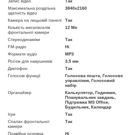
Запис відео
Так
Максимальна роздільна
3840x2160
здатність відео
Камера на лицьовій панелі
Так
Кількість мегапікселів
12 Мп
фронтальної камери
Стереодинаміки
Так
FM-радіо
Ні
Формати аудіо
MP3
Роз'єм для навушників
3,5 мм
Диктофон
Так
Голосові функції
Голосова пошта, Голосове
управління, Голосовий
набір
Органайзер
Калькулятор, Годинник,
Планувальник завдань,
Підтримка MS Office,
Будильник, Календар
Ігри
Так
Спалах фронтальної
Так
камери
Подвійна основна
Ні