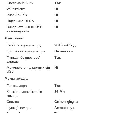
Система A-GPS
Так
VoIP-клієнт
Ні
Push-To-Talk
Ні
Підтримка DLNA
Ні
Використання як USB-
Ні
накопичувача
Живлення
Ємність акумулятору
2815 мА/год
Кріплення акумулятора
Незнімний
Функція бездротової
Так
зарядки
Можливість підзарядки від
Ні
USB
Мультимедіа
Фотокамера
Так
Кількість мегапікселів
36 Мп
камери
Спалах
Світлодіодна
Функції камери
Автофокус