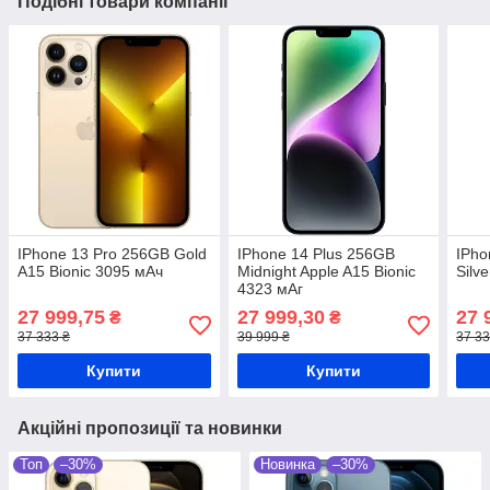
Подібні товари компанії
IPhone 13 Pro 256GB Gold
IPhone 14 Plus 256GB
IPho
A15 Bionic 3095 мАч
Midnight Apple A15 Bionic
Silv
4323 мАг
27 999,75
27 999,30
27 
₴
₴
37 333 ₴
39 999 ₴
37 33
Купити
Купити
Акційні пропозиції та новинки
Топ
–30%
Новинка
–30%