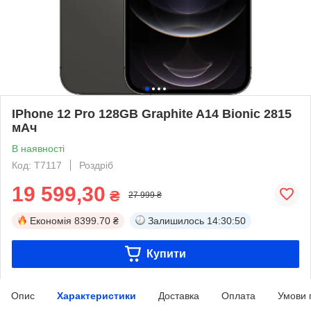
IPhone 12 Pro 128GB Graphite A14 Bionic 2815
мАч
В наявності
Код: T7117
Роздріб
19 599,30
₴
27 999 ₴
Економія
8399.70 ₴
Залишилось
14:30:50
Купити
Опис
Характеристики
Доставка
Оплата
Умови 