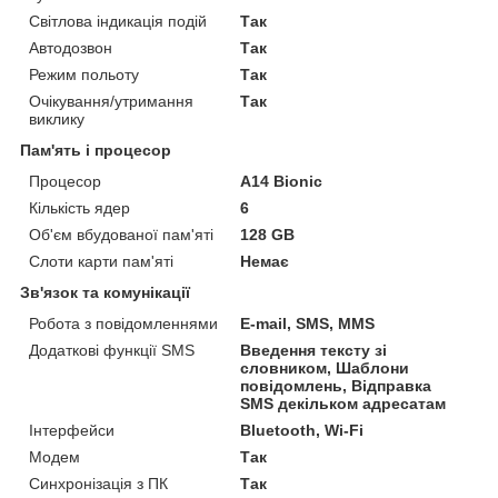
Світлова індикація подій
Так
Автодозвон
Так
Режим польоту
Так
Очікування/утримання
Так
виклику
Пам'ять і процесор
Процесор
A14 Bionic
Кількість ядер
6
Об'єм вбудованої пам'яті
128 GB
Слоти карти пам'яті
Немає
Зв'язок та комунікації
Робота з повідомленнями
E-mail, SMS, MMS
Додаткові функції SMS
Введення тексту зі
словником, Шаблони
повідомлень, Відправка
SMS декільком адресатам
Інтерфейси
Bluetooth, Wi-Fi
Модем
Так
Синхронізація з ПК
Так