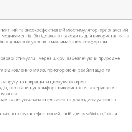
компактний та високоефективний міостимулятор, призначений
я медикаментів. Він ідеально підходить для використання на
апію в домашніх умовах з максимальним комфортом.
ервової стимуляції через шкіру, забезпечуючи природне
а відновленню м'язів, прискорюючи реабілітацію та
 напругу та покращити циркуляцію крові.
дів, що підвищує комфорт використання, а керування
рування.
ам та регульована інтенсивність для індивідуального
их, хто шукає ефективний засіб для реабілітації після