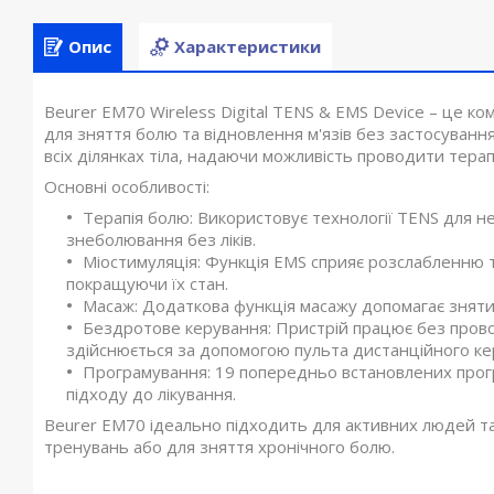
Опис
Характеристики
Beurer EM70 Wireless Digital TENS & EMS Device – це 
для зняття болю та відновлення м'язів без застосуванн
всіх ділянках тіла, надаючи можливість проводити тер
Основні особливості:
Терапія болю: Використовує технології TENS для н
знеболювання без ліків.
Міостимуляція: Функція EMS сприяє розслабленню т
покращуючи їх стан.
Масаж: Додаткова функція масажу допомагає зняти
Бездротове керування: Пристрій працює без прово
здійснюється за допомогою пульта дистанційного ке
Програмування: 19 попередньо встановлених прогр
підходу до лікування.
Beurer EM70 ідеально підходить для активних людей та т
тренувань або для зняття хронічного болю.