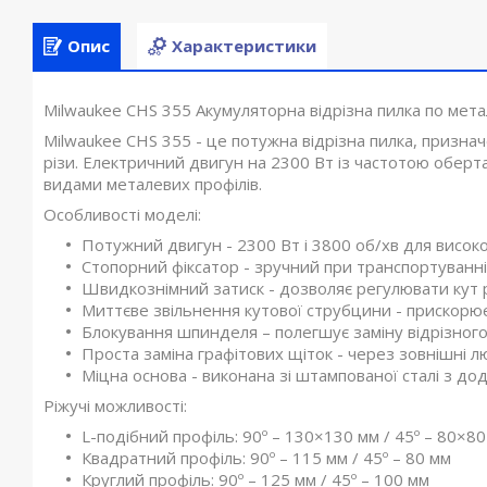
Опис
Характеристики
Milwaukee CHS 355 Акумуляторна відрізна пилка по мета
Milwaukee CHS 355 - це потужна відрізна пилка, признач
різи. Електричний двигун на 2300 Вт із частотою оберт
видами металевих профілів.
Особливості моделі:
Потужний двигун - 2300 Вт і 3800 об/хв для високо
Стопорний фіксатор - зручний при транспортуванні
Швидкознімний затиск - дозволяє регулювати кут різ
Миттєве звільнення кутової струбцини - прискорює
Блокування шпинделя – полегшує заміну відрізного
Проста заміна графітових щіток - через зовнішні л
Міцна основа - виконана зі штампованої сталі з д
Ріжучі можливості:
L-подібний профіль: 90º – 130×130 мм / 45º – 80×8
Квадратний профіль: 90º – 115 мм / 45º – 80 мм
Круглий профіль: 90º – 125 мм / 45º – 100 мм