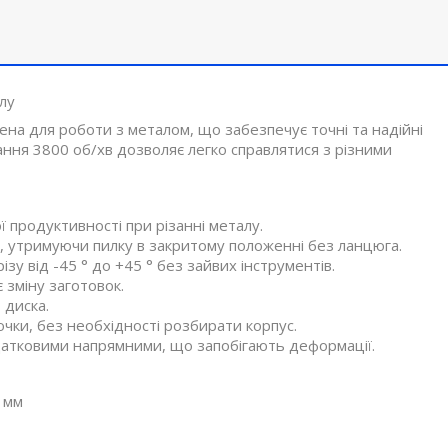
лу
ена для роботи з металом, що забезпечує точні та надійні
ання 3800 об/хв дозволяє легко справлятися з різними
ї продуктивності при різанні металу.
, утримуючи пилку в закритому положенні без ланцюга.
у від -45 ° до +45 ° без зайвих інструментів.
 зміну заготовок.
 диска.
ючки, без необхідності розбирати корпус.
одатковими напрямними, що запобігають деформації.
0 мм