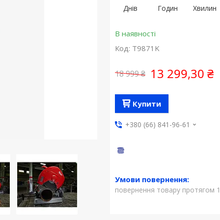
Днів
Годин
Хвилин
В наявності
Код:
T9871K
13 299,30 ₴
18 999 ₴
Купити
+380 (66) 841-96-61
повернення товару протягом 1