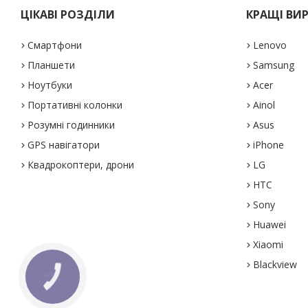
ЦІКАВІ РОЗДІЛИ
КРАЩІ ВИ
Смартфони
Lenovo
Планшети
Samsung
Ноутбуки
Acer
Портативні колонки
Ainol
Розумні годинники
Asus
GPS навігатори
iPhone
Квадрокоптери, дрони
LG
HTC
Sony
Huawei
Xiaomi
Blackview
КНОПКА
ЗВ'ЯЗКУ