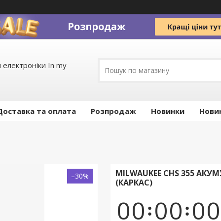
 електроніки In my
Доставка та оплата
Pозпродаж
Новинки
Нови
MILWAUKEE CHS 355 АКУ
–30%
(КАРКАС)
0
0
0
0
0
0