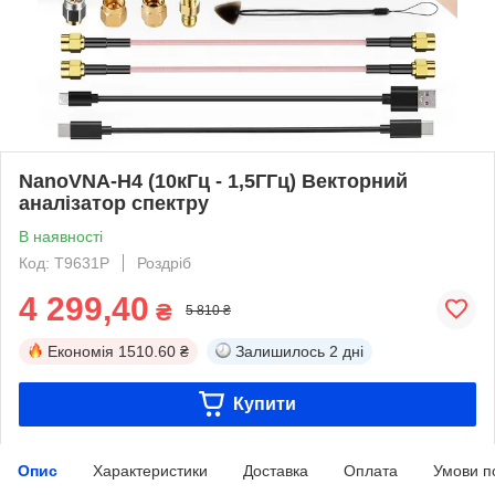
NanoVNA-H4 (10кГц - 1,5ГГц) Векторний
аналізатор спектру
В наявності
Код: T9631P
Роздріб
4 299,40
₴
5 810 ₴
Економія
1510.60 ₴
Залишилось
2 дні
Купити
Опис
Характеристики
Доставка
Оплата
Умови п