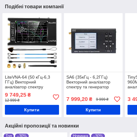
Подібні товари компанії
LiteVNA-64 (50 кГц-6,3
SA6 (35кГц - 6,2ГГц)
Tiny
ГГц) Векторний
Векторний аналізатор
960М
аналізатор спектру
спектру та генератор
анал
сигналів
9 749,25
₴
7 999,20
3 4
₴
9 999 ₴
12 999 ₴
Купити
Купити
Акційні пропозиції та новинки
Топ
–30%
Новинка
–30%