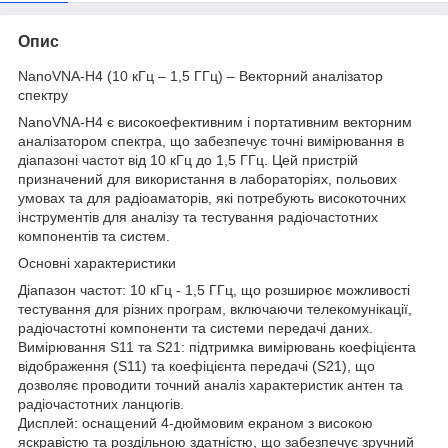
Опис
NanoVNA-H4 (10 кГц – 1,5 ГГц) – Векторний аналізатор
спектру
NanoVNA-H4 є високоефективним і портативним векторним
аналізатором спектра, що забезпечує точні вимірювання в
діапазоні частот від 10 кГц до 1,5 ГГц. Цей пристрій
призначений для використання в лабораторіях, польових
умовах та для радіоаматорів, які потребують високоточних
інструментів для аналізу та тестування радіочастотних
компонентів та систем.
Основні характеристики
Діапазон частот: 10 кГц - 1,5 ГГц, що розширює можливості
тестування для різних програм, включаючи телекомунікації,
радіочастотні компоненти та системи передачі даних.
Вимірювання S11 та S21: підтримка вимірювань коефіцієнта
відображення (S11) та коефіцієнта передачі (S21), що
дозволяє проводити точний аналіз характеристик антен та
радіочастотних ланцюгів.
Дисплей: оснащений 4-дюймовим екраном з високою
яскравістю та роздільною здатністю, що забезпечує зручний