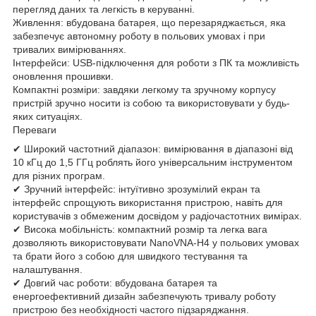
перегляд даних та легкість в керуванні.
Живлення: вбудована батарея, що перезаряджається, яка
забезпечує автономну роботу в польових умовах і при
тривалих вимірюваннях.
Інтерфейси: USB-підключення для роботи з ПК та можливість
оновлення прошивки.
Компактні розміри: завдяки легкому та зручному корпусу
пристрій зручно носити із собою та використовувати у будь-
яких ситуаціях.
Переваги
✔ Широкий частотний діапазон: вимірювання в діапазоні від
10 кГц до 1,5 ГГц роблять його універсальним інструментом
для різних програм.
✔ Зручний інтерфейс: інтуїтивно зрозумілий екран та
інтерфейс спрощують використання пристрою, навіть для
користувачів з обмеженим досвідом у радіочастотних вимірах.
✔ Висока мобільність: компактний розмір та легка вага
дозволяють використовувати NanoVNA-H4 у польових умовах
та брати його з собою для швидкого тестування та
налаштування.
✔ Довгий час роботи: вбудована батарея та
енергоефективний дизайн забезпечують тривалу роботу
пристрою без необхідності частого підзаряджання.