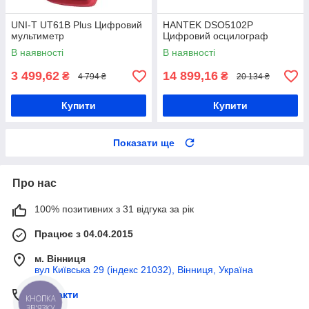
UNI-T UT61B Plus Цифровий
HANTEK DSO5102P
мультиметр
Цифровий осцилограф
В наявності
В наявності
3 499,62
14 899,16
₴
₴
4 794 ₴
20 134 ₴
Купити
Купити
Показати ще
Про нас
100% позитивних з 31 відгука за рік
Працює з 04.04.2015
м. Вінниця
вул Київська 29 (індекс 21032), Вінниця, Україна
Контакти
КНОПКА
ЗВ'ЯЗКУ