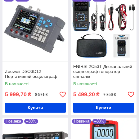
FNIRSI 2C53T Двоканальний
Zeeweii DSO3D12
осцилограф генератор
Портативний осцилограф
сигналів
В наявності
В наявності
5 999,70
5 499,20
₴
₴
8 571 ₴
7 856 ₴
Купити
Купити
Новинка
–30%
Новинка
–30%