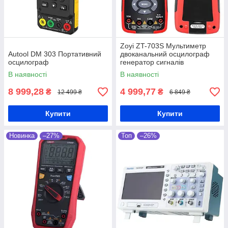
Zoyi ZT-703S Мультиметр
Autool DM 303 Портативний
двоканальний осцилограф
осцилограф
генератор сигналів
В наявності
В наявності
8 999,28
4 999,77
₴
₴
12 499 ₴
6 849 ₴
Купити
Купити
Новинка
–27%
Топ
–26%