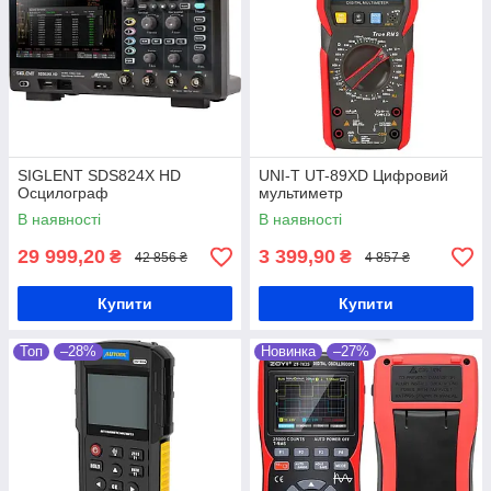
SIGLENT SDS824X HD
UNI-T UT-89XD Цифровий
Oсцилограф
мультиметр
В наявності
В наявності
29 999,20
3 399,90
₴
₴
42 856 ₴
4 857 ₴
Купити
Купити
Топ
–28%
Новинка
–27%