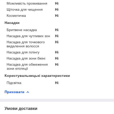
Можливість промивання
Ні
Щіточка для чищення
Ні
Косметичка
Ні
Насадки
Бритвене насадка
Ні
Насадка для чутливих зон
Ні
Насадка для точкового
Ні
видалення волосся
Насадка для пілінгу
Ні
Насадка для зони бікіні
Ні
Насадка для обмеження
Ні
зони епіляції
Користувальницькі характеристики
Підсвітка
Ні
Приховати
Умови доставки