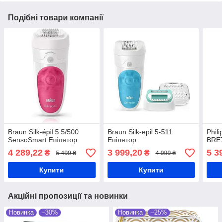
Подібні товари компанії
Braun Silk-épil 5 5/500
Braun Silk-epil 5-511
Phil
SensoSmart Епілятор
Епілятор
BRE7
4 289,22
3 999,20
5 3
₴
₴
5 499 ₴
4 999 ₴
Купити
Купити
Акційні пропозиції та новинки
Новинка
–30%
Новинка
–25%