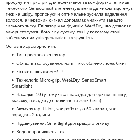
просунутий пристрій для ефективної та комфортної епіляції.
Технологія SensoSmart з інтелектуальним датчиком відстежує
тиск на шкіру, пропонуючи оптимальне зусилля видалення
волосся, а червоний сигнал допомагає уникнути занадто
сильного тиску. Епілятор має функцію Wet&Dry, що дозволяє
використовувати його як у сухому, так і у вологому стані,
забезпечуючи універсальність та зручність.
Основні характеристики:
Тип пристрою: епілятор
Область застосування: ноги, тіло, обличчя, зона бікіні
Кількість швидкостей: 2
Технології: Micro-grip, Wet&Dry, SensoSmart,
Smartlight
Насадки: 10 (у тому числі насадка для бритви, пілінгу,
масажу, насадки для обличчя та зони бікіні)
Акумулятор: Li-ion, час роботи до 50 хвилин, час
зарядки - 2 години
Підсвічування: Smartlight для кращого огляду
Водонепроникність: так
Комплектація: косметичка, зарядна станція, щіточка