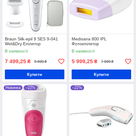
Braun Silk-epil 9 SES 9-041
Medisana 800 IPL
Wet&Dry Епілятор
Фотоепілятор
В наявності
В наявності
7 499,25
5 999,25
₴
₴
9 999 ₴
7 999 ₴
Купити
Купити
Новинка
–22%
–22%