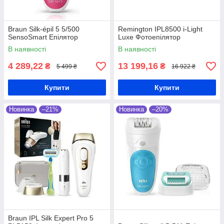
Braun Silk-épil 5 5/500
Remington IPL8500 i-Light
SensoSmart Епілятор
Luxe Фотоепілятор
В наявності
В наявності
4 289,22
13 199,16
₴
₴
5 499 ₴
16 922 ₴
Купити
Купити
Новинка
–21%
Новинка
–20%
Braun IPL Silk Expert Pro 5