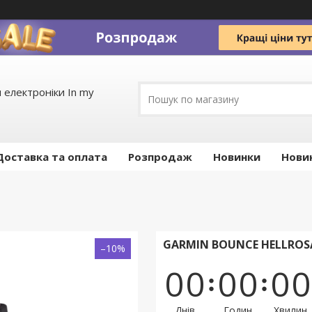
 електроніки In my
Доставка та оплата
Pозпродаж
Новинки
Нови
GARMIN BOUNCE HELLROS
–10%
0
0
0
0
0
0
Днів
Годин
Хвилин