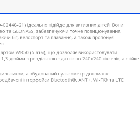
0-02448-21) ідеально підійде для активних дітей. Вони
leo та GLONASS, забезпечуючи точне позиціонування.
ючи біг, велоспорт та плавання, а також пропонує
ин.
ндартом WR50 (5 атм), що дозволяє використовувати
 1,3 дюйми з роздільною здатністю 240x240 пікселів, а стійке
ильником, а вбудований пульсометр допомагає
редбачені інтерфейси Bluetooth®, ANT+, Wi-Fi® та LTE