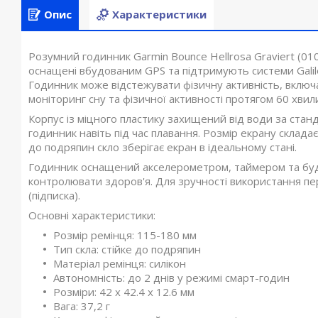
Опис
Характеристики
Розумний годинник Garmin Bounce Hellrosa Graviert (01
оснащені вбудованим GPS та підтримують системи Gali
Годинник може відстежувати фізичну активність, включа
моніторинг сну та фізичної активності протягом 60 хвил
Корпус із міцного пластику захищений від води за ста
годинник навіть під час плавання. Розмір екрану складає
до подряпин скло зберігає екран в ідеальному стані.
Годинник оснащений акселерометром, таймером та буд
контролювати здоров'я. Для зручності використання пе
(підписка).
Основні характеристики:
Розмір ремінця: 115-180 мм
Тип скла: стійке до подряпин
Матеріал ремінця: силікон
Автономність: до 2 днів у режимі смарт-годин
Розміри: 42 х 42.4 х 12.6 мм
Вага: 37,2 г