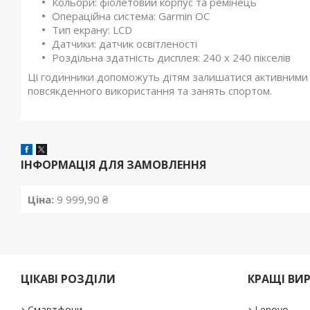
Кольори: фіолетовий корпус та ремінець
Операційна система: Garmin OC
Тип екрану: LCD
Датчики: датчик освітленості
Роздільна здатність дисплея: 240 х 240 пікселів
Ці годинники допоможуть дітям залишатися активними т
повсякденного використання та занять спортом.
ІНФОРМАЦІЯ ДЛЯ ЗАМОВЛЕННЯ
Ціна:
9 999,90 ₴
ЦІКАВІ РОЗДІЛИ
КРАЩІ ВИ
Смартфони
Lenovo