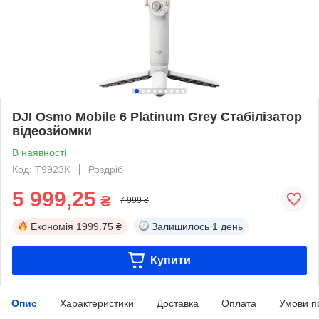
DJI Osmo Mobile 6 Platinum Grey Стабілізатор
відеозйомки
В наявності
Код: T9923K
Роздріб
5 999,25
₴
7 999 ₴
Економія
1999.75 ₴
Залишилось
1 день
Купити
Опис
Характеристики
Доставка
Оплата
Умови п