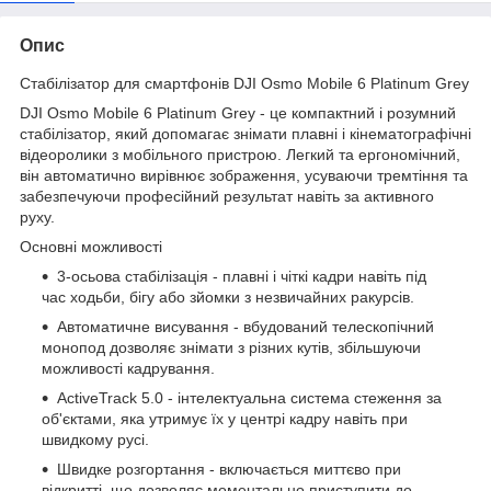
Опис
Стабілізатор для смартфонів DJI Osmo Mobile 6 Platinum Grey
DJI Osmo Mobile 6 Platinum Grey - це компактний і розумний
стабілізатор, який допомагає знімати плавні і кінематографічні
відеоролики з мобільного пристрою. Легкий та ергономічний,
він автоматично вирівнює зображення, усуваючи тремтіння та
забезпечуючи професійний результат навіть за активного
руху.
Основні можливості
3-осьова стабілізація - плавні і чіткі кадри навіть під
час ходьби, бігу або зйомки з незвичайних ракурсів.
Автоматичне висування - вбудований телескопічний
монопод дозволяє знімати з різних кутів, збільшуючи
можливості кадрування.
ActiveTrack 5.0 - інтелектуальна система стеження за
об'єктами, яка утримує їх у центрі кадру навіть при
швидкому русі.
Швидке розгортання - включається миттєво при
відкритті, що дозволяє моментально приступити до