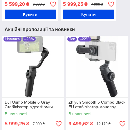
5 599,20
5 999,25
₴
₴
6 999 ₴
7 999 ₴
Купити
Купити
Акційні пропозиції та новинки
Новинка
–25%
Топ
–22%
DJI Osmo Mobile 6 Gray
Zhiyun Smooth 5 Combo Black
Стабілізатор відеозйомки
EU стабілізатор-монопод
В наявності
В наявності
5 999,25
9 499,62
₴
₴
7 999 ₴
12 179 ₴