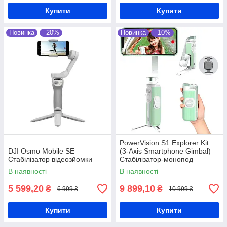
Купити
Купити
Новинка
–20%
Новинка
–10%
PowerVision S1 Explorer Kit
DJI Osmo Mobile SE
(3-Axis Smartphone Gimbal)
Стабілізатор відеозйомки
Стабілізатор-монопод
В наявності
В наявності
5 599,20
9 899,10
₴
₴
6 999 ₴
10 999 ₴
Купити
Купити