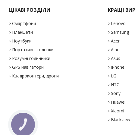
ЦІКАВІ РОЗДІЛИ
КРАЩІ ВИ
Смартфони
Lenovo
Планшети
Samsung
Ноутбуки
Acer
Портативні колонки
Ainol
Розумні годинники
Asus
GPS навігатори
iPhone
Квадрокоптери, дрони
LG
HTC
Sony
Huawei
Xiaomi
Blackview
КНОПКА
ЗВ'ЯЗКУ