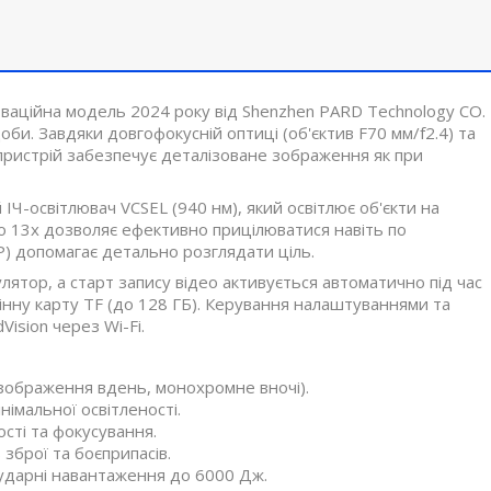
ваційна модель 2024 року від Shenzhen PARD Technology CO.
би. Завдяки довгофокусній оптиці (об'єктив F70 мм/f2.4) та
пристрій забезпечує деталізоване зображення як при
Ч-освітлювач VCSEL (940 нм), який освітлює об'єкти на
до 13x дозволяє ефективно прицілюватися навіть по
P) допомагає детально розглядати ціль.
лятор, а старт запису відео активується автоматично під час
змінну карту TF (до 128 ГБ). Керування налаштуваннями та
ision через Wi-Fi.
зображення вдень, монохромне вночі).
німальної освітленості.
сті та фокусування.
зброї та боєприпасів.
 ударні навантаження до 6000 Дж.