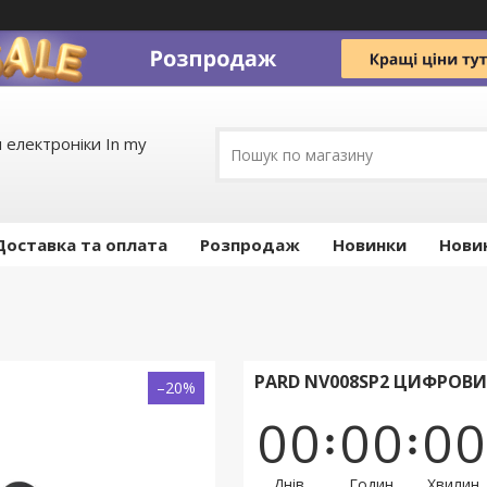
 електроніки In my
Доставка та оплата
Pозпродаж
Новинки
Нови
PARD NV008SP2 ЦИФРОВ
–20%
0
0
0
0
0
0
Днів
Годин
Хвилин