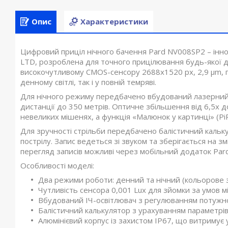
Опис
Характеристики
Цифровий приціл нічного бачення Pard NV008SP2 – інно
LTD, розроблена для точного прицілювання будь-якої до
високочутливому CMOS-сенсору 2688x1520 px, 2,9 µm, 
денному світлі, так і у повній темряві.
Для нічного режиму передбачено вбудований лазерний І
дистанції до 350 метрів. Оптичне збільшення від 6,5x 
невеликих мішенях, а функція «Малюнок у картинці» (Pi
Для зручності стрільби передбачено балістичний кальку
пострілу. Запис ведеться зі звуком та зберігається на 
перегляд записів можливі через мобільний додаток PardV
Особливості моделі:
Два режими роботи: денний та нічний (кольорове 
Чутливість сенсора 0,001 Lux для зйомки за умов мі
Вбудований ІЧ-освітлювач з регулюванням потужно
Балістичний калькулятор з урахуванням параметрів 
Алюмінієвий корпус із захистом IP67, що витримує