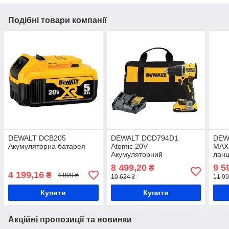
Подібні товари компанії
DEWALT DCB205
DEWALT DCD794D1
DEW
Акумуляторна батарея
Atomic 20V
MAX
Акумуляторний
ланц
шуруповерт комплект
карк
8 499,20
9 5
₴
4 199,16
₴
4 999 ₴
10 624 ₴
11 99
Купити
Купити
Акційні пропозиції та новинки