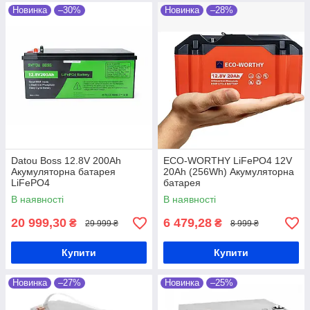
Новинка
–30%
Новинка
–28%
Datou Boss 12.8V 200Ah
ECO-WORTHY LiFePO4 12V
Акумуляторна батарея
20Ah (256Wh) Акумуляторна
LiFePO4
батарея
В наявності
В наявності
20 999,30
6 479,28
₴
₴
29 999 ₴
8 999 ₴
Купити
Купити
Новинка
–27%
Новинка
–25%