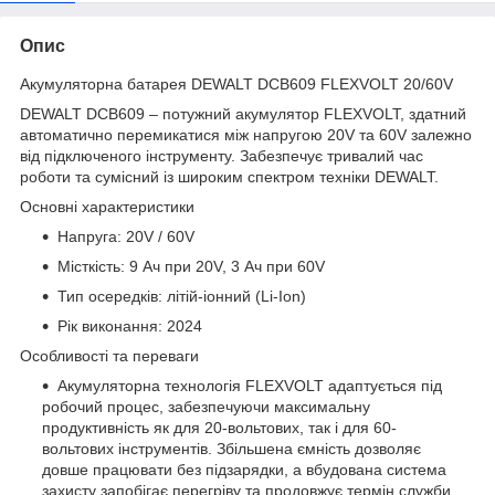
Опис
Акумуляторна батарея DEWALT DCB609 FLEXVOLT 20/60V
DEWALT DCB609 – потужний акумулятор FLEXVOLT, здатний
автоматично перемикатися між напругою 20V та 60V залежно
від підключеного інструменту. Забезпечує тривалий час
роботи та сумісний із широким спектром техніки DEWALT.
Основні характеристики
Напруга: 20V / 60V
Місткість: 9 Ач при 20V, 3 Ач при 60V
Тип осередків: літій-іонний (Li-Ion)
Рік виконання: 2024
Особливості та переваги
Акумуляторна технологія FLEXVOLT адаптується під
робочий процес, забезпечуючи максимальну
продуктивність як для 20-вольтових, так і для 60-
вольтових інструментів. Збільшена ємність дозволяє
довше працювати без підзарядки, а вбудована система
захисту запобігає перегріву та продовжує термін служби