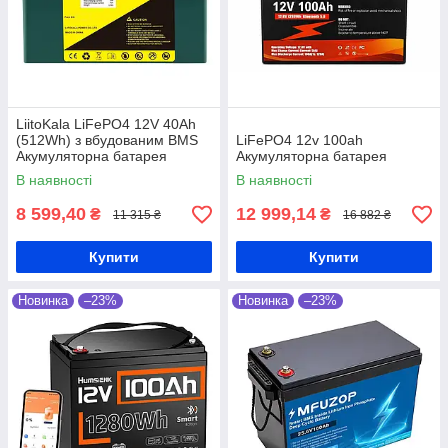
LiitoKala LiFePO4 12V 40Ah
(512Wh) з вбудованим BMS
LiFePO4 12v 100ah
Акумуляторна батарея
Акумуляторна батарея
В наявності
В наявності
8 599,40
12 999,14
₴
₴
11 315 ₴
16 882 ₴
Купити
Купити
Новинка
–23%
Новинка
–23%