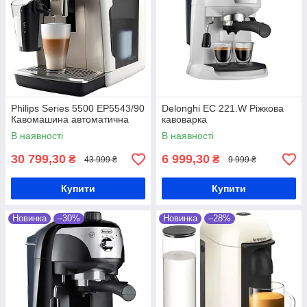
Philips Series 5500 EP5543/90
Delonghi EC 221.W Ріжкова
Кавомашина автоматична
кавоварка
В наявності
В наявності
30 799,30
6 999,30
₴
₴
43 999 ₴
9 999 ₴
Купити
Купити
Новинка
–30%
Новинка
–28%