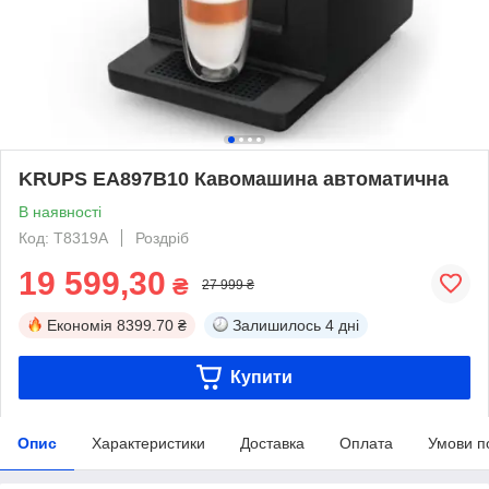
KRUPS EA897B10 Кавомашина автоматична
В наявності
Код: T8319A
Роздріб
19 599,30
₴
27 999 ₴
Економія
8399.70 ₴
Залишилось
4 дні
Купити
Опис
Характеристики
Доставка
Оплата
Умови п