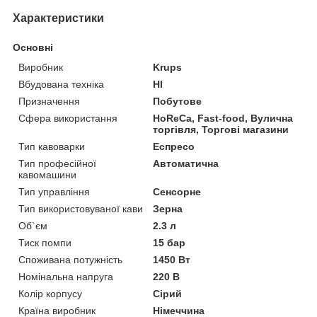
Характеристики
Основні
Виробник
Krups
Вбудована техніка
НІ
Призначення
Побутове
Сфера використання
HoReCa, Fast-food, Вулична
торгівля, Торгові магазини
Тип кавоварки
Еспресо
Тип професійної
Автоматична
кавомашини
Тип управління
Сенсорне
Тип використовуваної кави
Зерна
Об`єм
2.3 л
Тиск помпи
15 бар
Споживана потужність
1450 Вт
Номінальна напруга
220 В
Колір корпусу
Сірий
Країна виробник
Німеччина