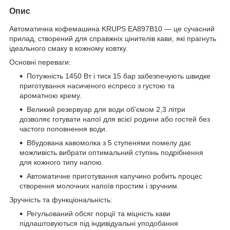
Опис
Автоматична кофемашина KRUPS EA897B10 — це сучасний
прилад, створений для справжніх цінителів кави, які прагнуть
ідеального смаку в кожному ковтку.
Основні переваги:
Потужність 1450 Вт і тиск 15 бар забезпечують швидке
приготування насиченого еспресо з густою та
ароматною крему.
Великий резервуар для води об'ємом 2,3 літри
дозволяє готувати напої для всієї родини або гостей без
частого поповнення води.
Вбудована кавомолка з 5 ступенями помелу дає
можливість вибрати оптимальний ступінь подрібнення
для кожного типу напою.
Автоматичне приготування капучино робить процес
створення молочних напоїв простим і зручним.
Зручність та функціональність:
Регульований обсяг порції та міцність кави
підлаштовуються під індивідуальні уподобання