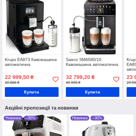
Krups EA873 Кавомашина
Saeco SM6580/10
Krup
автоматична
Кавомашина автоматична
EA8
авто
22 999,50
32 799,20
23 
₴
₴
30 666 ₴
40 999 ₴
29 99
Купити
Купити
Акційні пропозиції та новинки
Новинка
–30%
Новинка
–30%