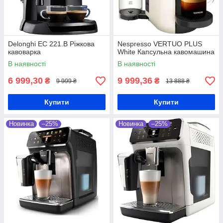
Delonghi EC 221.B Ріжкова
Nespresso VERTUO PLUS
кавоварка
White Капсульна кавомашина
В наявності
В наявності
6 999,30
9 999,36
₴
₴
9 999 ₴
13 888 ₴
Купити
Купити
Новинка
–25%
Новинка
–25%