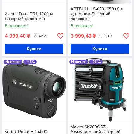
ARTBULL LS-650 (650 м) з
Xiaomi Duka TR1 1200 м
кутоміром Лазерний
Лазерний далекомір
далекомір
В наявності
В наявності
4 999,40
3 999,43
₴
₴
7 142 ₴
5 633 ₴
Купити
Купити
Новинка
–21%
Новинка
–20%
Makita SK209GDZ
Vortex Razor HD 4000
Акумуляторний лазерний