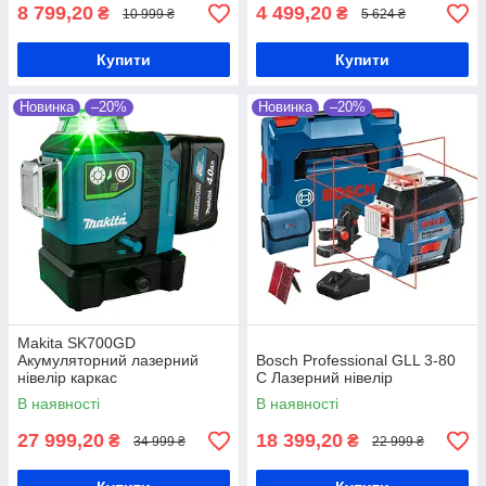
8 799,20
4 499,20
₴
₴
10 999 ₴
5 624 ₴
Купити
Купити
Новинка
–20%
Новинка
–20%
Makita SK700GD
Акумуляторний лазерний
Bosch Professional GLL 3-80
нівелір каркас
C Лазерний нівелір
В наявності
В наявності
27 999,20
18 399,20
₴
₴
34 999 ₴
22 999 ₴