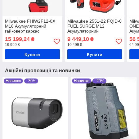
Milwaukee FHIW2F12-0X
Milwaukee 2551-22 FQID-0
Milw
M18 Акумуляторний
FUEL SURGE M12
ONE
гайковерт каркас
Акумуляторний
Акум
імпульсний гайковерт
із к
15 199,24
9 449,10
56 
₴
₴
комплект
19 999 ₴
10 499 ₴
64 99
Купити
Купити
Акційні пропозиції та новинки
Новинка
–30%
Новинка
–29%