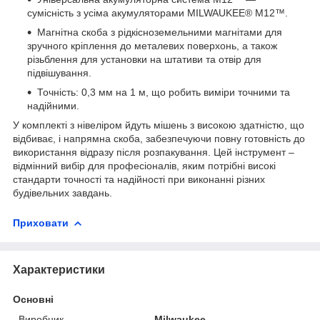
сумісність з усіма акумуляторами MILWAUKEE® M12™.
Магнітна скоба з рідкісноземельними магнітами для
зручного кріплення до металевих поверхонь, а також
різьблення для установки на штативи та отвір для
підвішування.
Точність: 0,3 мм на 1 м, що робить виміри точними та
надійними.
У комплекті з нівеліром йдуть мішень з високою здатністю, що
відбиває, і напрямна скоба, забезпечуючи повну готовність до
використання відразу після розпакування. Цей інструмент –
відмінний вибір для професіоналів, яким потрібні високі
стандарти точності та надійності при виконанні різних
будівельних завдань.
Приховати
Характеристики
Основні
Виробник
Milwaukee