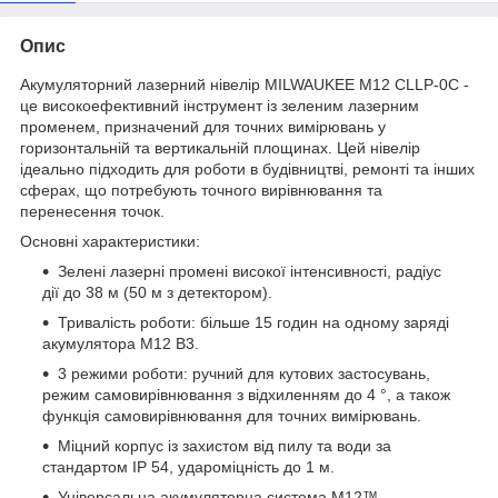
Опис
Акумуляторний лазерний нівелір MILWAUKEE M12 CLLP-0C -
це високоефективний інструмент із зеленим лазерним
променем, призначений для точних вимірювань у
горизонтальній та вертикальній площинах. Цей нівелір
ідеально підходить для роботи в будівництві, ремонті та інших
сферах, що потребують точного вирівнювання та
перенесення точок.
Основні характеристики:
Зелені лазерні промені високої інтенсивності, радіус
дії до 38 м (50 м з детектором).
Тривалість роботи: більше 15 годин на одному заряді
акумулятора M12 B3.
3 режими роботи: ручний для кутових застосувань,
режим самовирівнювання з відхиленням до 4 °, а також
функція самовирівнювання для точних вимірювань.
Міцний корпус із захистом від пилу та води за
стандартом IP 54, удароміцність до 1 м.
Універсальна акумуляторна система M12™ —