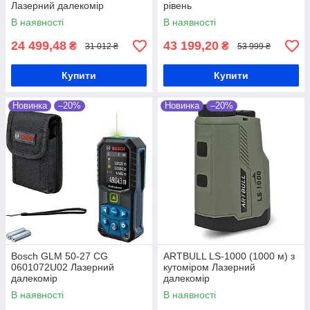
Лазерний далекомір
рівень
В наявності
В наявності
24 499,48
43 199,20
₴
₴
31 012 ₴
53 999 ₴
Купити
Купити
Новинка
–20%
Новинка
–20%
Bosch GLM 50-27 CG
ARTBULL LS-1000 (1000 м) з
0601072U02 Лазерний
кутоміром Лазерний
далекомір
далекомір
В наявності
В наявності