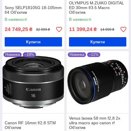
OLYMPUS M.ZUIKO DIGITAL
Sony SELP18105G 18-105mm
ED 30mm f/3.5 Macro
f/4 Об'єктив
Об'єктив
В наявності
В наявності
24 749,25
11 399,24
₴
₴
32 999 ₴
14 999 ₴
Купити
Купити
Новинка
–19%
Новинка
–11%
Venus laowa 58 mm f2,8 2x
Canon RF 16mm f/2.8 STM
ultra macro apo canon rf
Об'єктив
Об'єктив