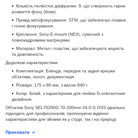
Кількість пелюсток діафрагми: 9, що створюють гарне
розмиття фону (боке).
Привід автофокусування: STM, що забезпечує плавне
і точне фокусування.
Кріплення: Sony E-mount (NEX), сумісний з
повнокадровими матрицями.
Матеріал: Метал і пластик, що забезпечують міцність
та довговічність.
Додаткові характеристики:
Комплектація: Бленда, передня та задня кришки
об'єктива, чохол, документація.
Розміри: 175 x 80 мм, з вагою 840 г.
Колір: Білий, з характерним для лінійки G елегантним
дизайном.
Об'єктив Sony SEL70200G 70-200mm f/4.0 G OSS ідеально
підходить для професіоналів, пропонуючи відмінні
характеристики для зйомки як у студії, так і на природі.
Приховати