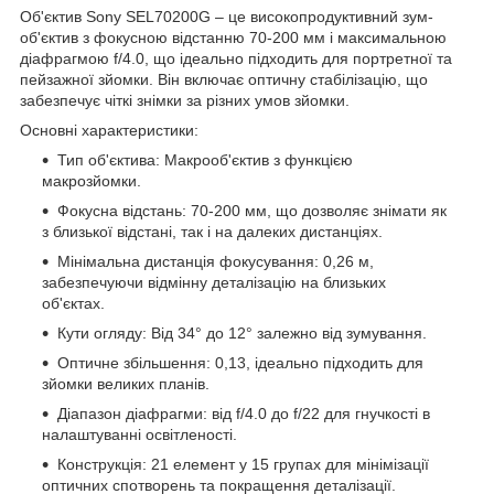
Об'єктив Sony SEL70200G – це високопродуктивний зум-
об'єктив з фокусною відстанню 70-200 мм і максимальною
діафрагмою f/4.0, що ідеально підходить для портретної та
пейзажної зйомки. Він включає оптичну стабілізацію, що
забезпечує чіткі знімки за різних умов зйомки.
Основні характеристики:
Тип об'єктива: Макрооб'єктив з функцією
макрозйомки.
Фокусна відстань: 70-200 мм, що дозволяє знімати як
з близької відстані, так і на далеких дистанціях.
Мінімальна дистанція фокусування: 0,26 м,
забезпечуючи відмінну деталізацію на близьких
об'єктах.
Кути огляду: Від 34° до 12° залежно від зумування.
Оптичне збільшення: 0,13, ідеально підходить для
зйомки великих планів.
Діапазон діафрагми: від f/4.0 до f/22 для гнучкості в
налаштуванні освітленості.
Конструкція: 21 елемент у 15 групах для мінімізації
оптичних спотворень та покращення деталізації.