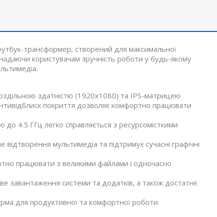
ноутбук-трансформер, створений для максимальної
, надаючи користувачам зручність роботи у будь-якому
ультимедіа.
оздільною здатністю (1920x1080) та IPS-матрицею
 Антивідблиск покриття дозволяє комфортно працювати
 до 4.5 ГГц легко справляється з ресурсомісткими
 відтворення мультимедіа та підтримує сучасні графічні
ртно працювати з великими файлами і одночасно
ве завантаження системи та додатків, а також достатнє
рма для продуктивної та комфортної роботи.