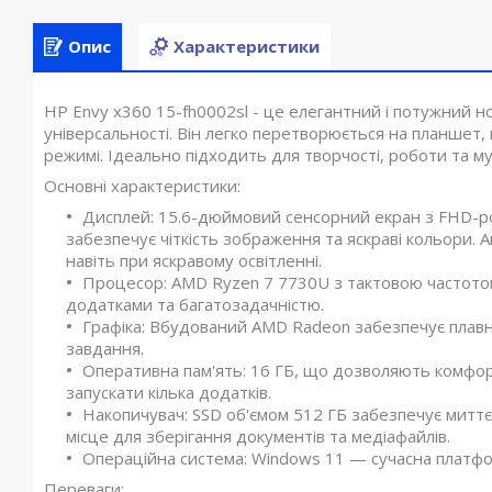
Опис
Характеристики
HP Envy x360 15-fh0002sl - це елегантний і потужний 
універсальності. Він легко перетворюється на планшет
режимі. Ідеально підходить для творчості, роботи та м
Основні характеристики:
Дисплей: 15.6-дюймовий сенсорний екран з FHD-р
забезпечує чіткість зображення та яскраві кольори.
навіть при яскравому освітленні.
Процесор: AMD Ryzen 7 7730U з тактовою частотою
додатками та багатозадачністю.
Графіка: Вбудований AMD Radeon забезпечує плавне
завдання.
Оперативна пам'ять: 16 ГБ, що дозволяють комфо
запускати кілька додатків.
Накопичувач: SSD об'ємом 512 ГБ забезпечує миттє
місце для зберігання документів та медіафайлів.
Операційна система: Windows 11 — сучасна платфо
Переваги: