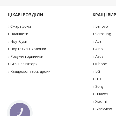
ЦІКАВІ РОЗДІЛИ
КРАЩІ ВИ
Смартфони
Lenovo
Планшети
Samsung
Ноутбуки
Acer
Портативні колонки
Ainol
Розумні годинники
Asus
GPS навігатори
iPhone
Квадрокоптери, дрони
LG
HTC
Sony
Huawei
Xiaomi
Blackview
КНОПКА
ЗВ'ЯЗКУ