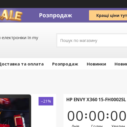
 електроніки In my
Доставка та оплата
Pозпродаж
Новинки
Нови
HP ENVY X360 15-FH0002S
–21%
0
0
0
0
0
0
Днів
Годин
Хвилин