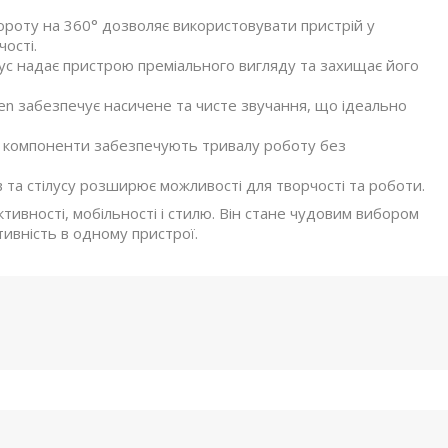
роту на 360° дозволяє використовувати пристрій у
ості.
ус надає пристрою преміального вигляду та захищає його
en забезпечує насичене та чисте звучання, що ідеально
і компоненти забезпечують тривалу роботу без
 та стілусу розширює можливості для творчості та роботи.
тивності, мобільності і стилю. Він стане чудовим вибором
тивність в одному пристрої.