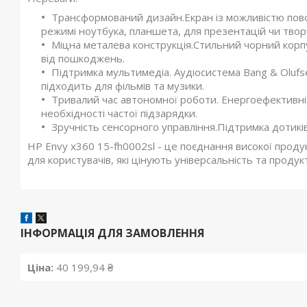
Трансформований дизайн.Екран із можливістю пово
режимі ноутбука, планшета, для презентацій чи творч
Міцна металева конструкція.Стильний чорний корп
від пошкоджень.
Підтримка мультимедіа. Аудіосистема Bang & Olufs
підходить для фільмів та музики.
Тривалий час автономної роботи. Енергоефективн
необхідності частої підзарядки.
Зручність сенсорного управління.Підтримка дотиків
HP Envy x360 15-fh0002sl - це поєднання високої продук
для користувачів, які цінують універсальність та продук
ІНФОРМАЦІЯ ДЛЯ ЗАМОВЛЕННЯ
Ціна:
40 199,94 ₴