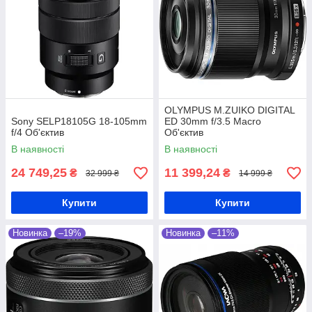
OLYMPUS M.ZUIKO DIGITAL
Sony SELP18105G 18-105mm
ED 30mm f/3.5 Macro
f/4 Об'єктив
Об'єктив
В наявності
В наявності
24 749,25
11 399,24
₴
₴
32 999 ₴
14 999 ₴
Купити
Купити
Новинка
–19%
Новинка
–11%