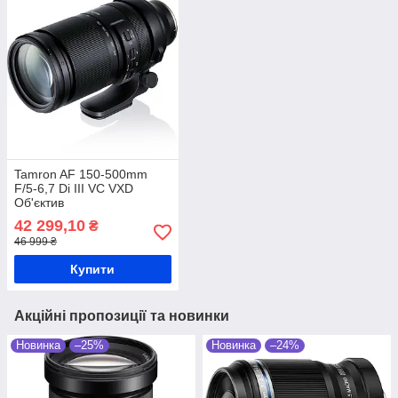
Tamron AF 150-500mm
F/5-6,7 Di III VC VXD
Об'єктив
42 299,10
₴
46 999 ₴
Купити
Акційні пропозиції та новинки
Новинка
–25%
Новинка
–24%