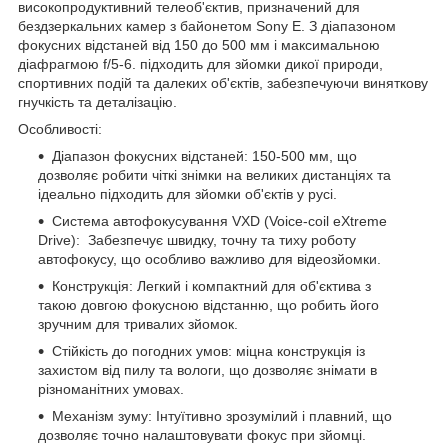
високопродуктивний телеоб'єктив, призначений для
бездзеркальних камер з байонетом Sony E. З діапазоном
фокусних відстаней від 150 до 500 мм і максимальною
діафрагмою f/5-6. підходить для зйомки дикої природи,
спортивних подій та далеких об'єктів, забезпечуючи виняткову
гнучкість та деталізацію.
Особливості:
Діапазон фокусних відстаней: 150-500 мм, що
дозволяє робити чіткі знімки на великих дистанціях та
ідеально підходить для зйомки об'єктів у русі.
Система автофокусування VXD (Voice-coil eXtreme
Drive): Забезпечує швидку, точну та тиху роботу
автофокусу, що особливо важливо для відеозйомки.
Конструкція: Легкий і компактний для об'єктива з
такою довгою фокусною відстанню, що робить його
зручним для тривалих зйомок.
Стійкість до погодних умов: міцна конструкція із
захистом від пилу та вологи, що дозволяє знімати в
різноманітних умовах.
Механізм зуму: Інтуїтивно зрозумілий і плавний, що
дозволяє точно налаштовувати фокус при зйомці.