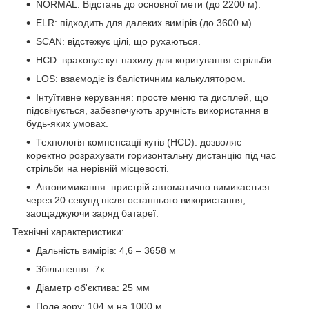
NORMAL: Відстань до основної мети (до 2200 м).
ELR: підходить для далеких вимірів (до 3600 м).
SCAN: відстежує цілі, що рухаються.
HCD: враховує кут нахилу для коригування стрільби.
LOS: взаємодіє із балістичним калькулятором.
Інтуїтивне керування: просте меню та дисплей, що
підсвічується, забезпечують зручність використання в
будь-яких умовах.
Технологія компенсації кутів (HCD): дозволяє
коректно розрахувати горизонтальну дистанцію під час
стрільби на нерівній місцевості.
Автовимикання: пристрій автоматично вимикається
через 20 секунд після останнього використання,
заощаджуючи заряд батареї.
Технічні характеристики:
Дальність вимірів: 4,6 – 3658 м
Збільшення: 7x
Діаметр об'єктива: 25 мм
Поле зору: 104 м на 1000 м