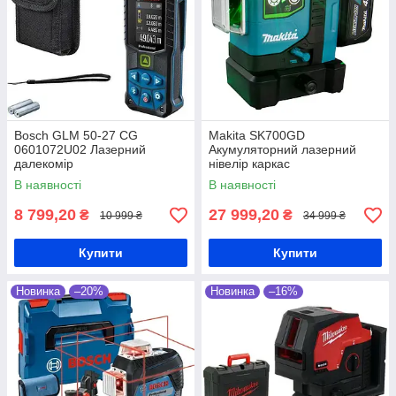
Bosch GLM 50-27 CG
Makita SK700GD
0601072U02 Лазерний
Акумуляторний лазерний
далекомір
нівелір каркас
В наявності
В наявності
8 799,20
27 999,20
₴
₴
10 999 ₴
34 999 ₴
Купити
Купити
Новинка
–20%
Новинка
–16%