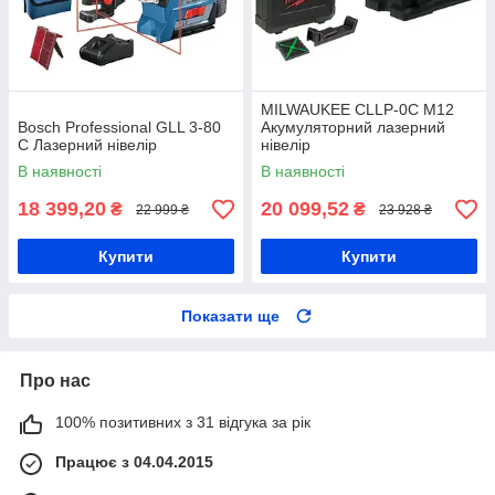
MILWAUKEE CLLP-0C M12
Bosch Professional GLL 3-80
Акумуляторний лазерний
C Лазерний нівелір
нівелір
В наявності
В наявності
18 399,20
20 099,52
₴
₴
22 999 ₴
23 928 ₴
Купити
Купити
Показати ще
Про нас
100% позитивних з 31 відгука за рік
Працює з 04.04.2015