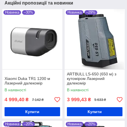
Акційні пропозиції та новинки
Новинка
–30%
Новинка
–29%
ARTBULL LS-650 (650 м) з
Xiaomi Duka TR1 1200 м
кутоміром Лазерний
Лазерний далекомір
далекомір
В наявності
В наявності
4 999,40
3 999,43
₴
₴
7 142 ₴
5 633 ₴
Купити
Купити
Новинка
–20%
Новинка
–20%