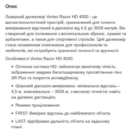
Опис
Лазерний далекомір Vortex Razor HD 4000 - це
високотехнологічний пристрій, призначений для точного
вимірювання відстаней в діапазоні від 4,6 до 3658 метрів. Він
створений для полювання з вогнепальною зброєю, луками та
арбалетами, а також для спортивної стрільби. Цей далекомір
стане незамінним помічником для професіоналів та
любителів, які потребують граничної точності та зручності.
Особливості Vortex Razor HD 4000:
Оптична система HD: забезпечує виняткову чіткість
зображення завдяки багатошаровому просвітленню лінз
XR Plus та покриття антивідблиску.
Широкий діапазон вимірювань: мінімальна відстань –
4,5 м, максимальна – 3658 м, з високою точністю навіть
на далеких дистанціях.
Режими прицілювання:
FIRST: Вимірює відстань до найближчого об'єкта.
LAST: відображає дальність об'єкта на задньому
плані.