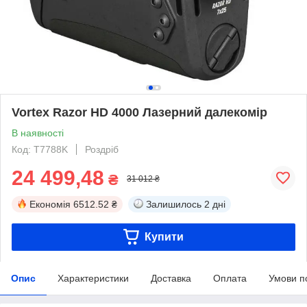
Vortex Razor HD 4000 Лазерний далекомір
В наявності
Код: T7788K
Роздріб
24 499,48
₴
31 012 ₴
Економія
6512.52 ₴
Залишилось
2 дні
Купити
Опис
Характеристики
Доставка
Оплата
Умови п