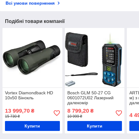
Всі умови повернення
Подібні товари компанії
Vortex Diamondback HD
Bosch GLM 50-27 CG
ARTB
10x50 Бінокль
0601072U02 Лазерний
м) з
далекомір
дале
13 999,70
8 799,20
₴
₴
4 4
15 730 ₴
10 999 ₴
Купити
Купити