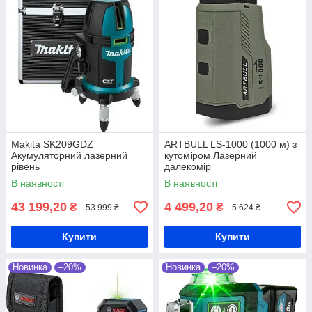
Makita SK209GDZ
ARTBULL LS-1000 (1000 м) з
Акумуляторний лазерний
кутоміром Лазерний
рівень
далекомір
В наявності
В наявності
43 199,20
4 499,20
₴
₴
53 999 ₴
5 624 ₴
Купити
Купити
Новинка
–20%
Новинка
–20%