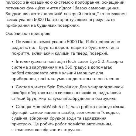
пилосос з інноваційною системою прибирання, оснащений
потужною функцією миття підлог і базою самоочищення.
Завдяки високотехнологічній лазерній навігації та потужності
всмоктування 5000 Па він гарантує відмінні результати
прибирання на будь-яких поверхнях.
Особливості пристрою
Потужність всмоктування 5000 Па: Робот ефективно
видаляє пил, бруд та шерсть тварин з будь-яких типів
покриття, включаючи килими та тверді поверхні.
Інтелектуальна навігація iTech Laser Eye 3.0: Лазерна
система з картуванням на 360 градусів допомагає
роботі створювати оптимальний маршрут для
прибирання, навіть за умов недостатнього освітлення.
Система миття Spin Revolution: Два ультрапоглинаючі
швабри обертаються з високою швидкістю, видаляючи
стійкий бруд, жир та кухонні забруднення без зусиль.
Станція Home&Wash 5 в 1: База робота виконує кілька
функцій: самоочищення швабр, зволоження їх водою,
сушіння, збирання брудної води та заряджання
пристрою. Це робить робот повністю автономним,
звільняючи вас від частих втручань.