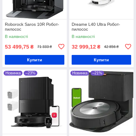
Roborock Saros 10R Робот-
Dreame L40 Ultra Робот-
пилосос
пилосос
В наявності
В наявності
53 499,75
32 999,12
₴
₴
71 333 ₴
42 856 ₴
Купити
Купити
Новинка
–23%
Новинка
–21%