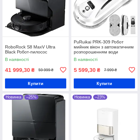
PuRuikai PRK-309 Робот
RoboRock S8 MaxV Ultra
мийник вікон з автоматичним
Black Робот-пилосос
розпорошенням води
В наявності
В наявності
41 999,30
5 599,30
₴
₴
59 999 ₴
7 999 ₴
Купити
Купити
Новинка
–25%
Новинка
–23%