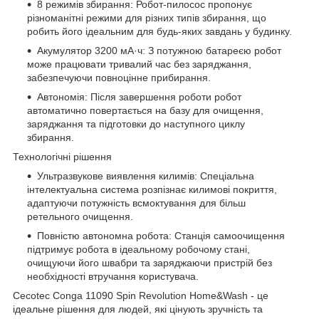
8 режимів збирання: Робот-пилосос пропонує
різноманітні режими для різних типів збирання, що
робить його ідеальним для будь-яких завдань у будинку.
Акумулятор 3200 мА·ч: З потужною батареєю робот
може працювати тривалий час без заряджання,
забезпечуючи повноцінне прибирання.
Автономія: Після завершення роботи робот
автоматично повертається на базу для очищення,
заряджання та підготовки до наступного циклу
збирання.
Технологічні рішення
Ультразвукове виявлення килимів: Спеціальна
інтелектуальна система розпізнає килимові покриття,
адаптуючи потужність всмоктування для більш
ретельного очищення.
Повністю автономна робота: Станція самоочищення
підтримує робота в ідеальному робочому стані,
очищуючи його швабри та заряджаючи пристрій без
необхідності втручання користувача.
Cecotec Conga 11090 Spin Revolution Home&Wash - це
ідеальне рішення для людей, які цінують зручність та