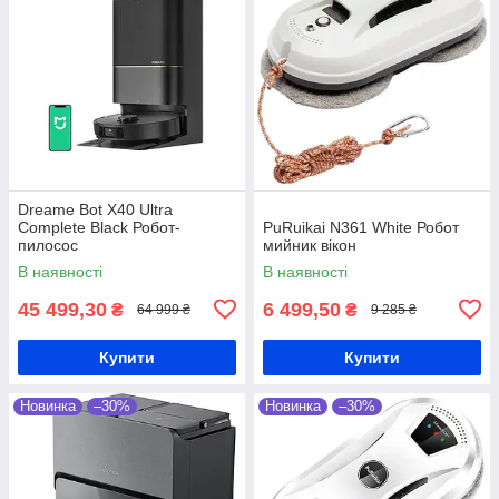
Dreame Bot X40 Ultra
Complete Black Робот-
PuRuikai N361 White Робот
пилосос
мийник вікон
В наявності
В наявності
45 499,30
6 499,50
₴
₴
64 999 ₴
9 285 ₴
Купити
Купити
Новинка
–30%
Новинка
–30%