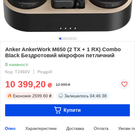
Anker AnkerWork M650 (2 TX + 1 RX) Combo
Black Бездротовий мікрофон петличний
В наявності
Код: T2460V
Роздріб
10 399,20
₴
12 999 ₴
Економія
2599.80 ₴
Залишилось
04:46:37
Купити
Опис
Характеристики
Доставка
Оплата
Умови п