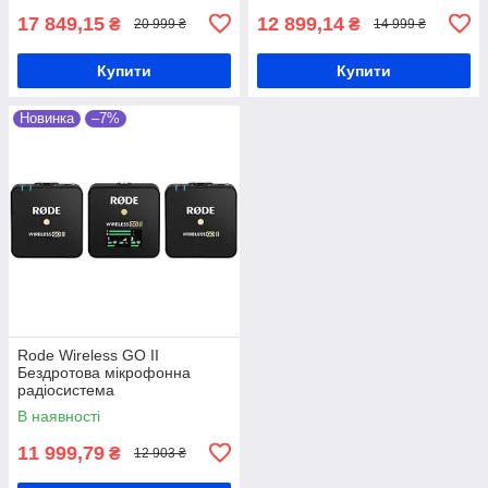
17 849,15
12 899,14
₴
₴
20 999 ₴
14 999 ₴
Купити
Купити
Новинка
–7%
Rode Wireless GO II
Бездротова мікрофонна
радіосистема
В наявності
11 999,79
₴
12 903 ₴