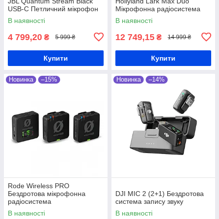
JBL Quantum Stream Black
Hollyland Lark Max Duo
USB-C Петличний мікрофон
Мікрофонна радіосистема
В наявності
В наявності
4 799,20
12 749,15
₴
₴
5 999 ₴
14 999 ₴
Купити
Купити
Новинка
–15%
Новинка
–14%
Rode Wireless PRO
Бездротова мікрофонна
DJI MIC 2 (2+1) Бездротова
радіосистема
система запису звуку
В наявності
В наявності