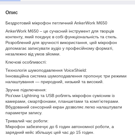
Опис
Бездротовий мікрофон петличний AnkerWork M650
AnkerWork M650 – це сучасний інструмент для творців
контенту, який поєднує в собі функціональність та стиль.
Розроблений для зручності використання, цей мікрофон
допомагає записувати аудіо у професійному форматі,
незалежно від умов зйомки.
Ключові особливості:
Технологія шумоподавлення VoiceShield:
Інноваційна система шумоподавлення пропонує три режими
налаштування — природний, низький та високий.
Зручне підключення:
Роз'єми Lightning та USB роблять мікрофон сумісним із
камерами, смартфонами, планшетами та комп'ютерами.
Вбудований сенсорний екран дозволяє легко налаштувати
параметри запису.
Тривалий час роботи:
Мікрофон забезпечує до 6 годин автономної роботи, а
зарядний кейс збільшує цей час до 15 годин.