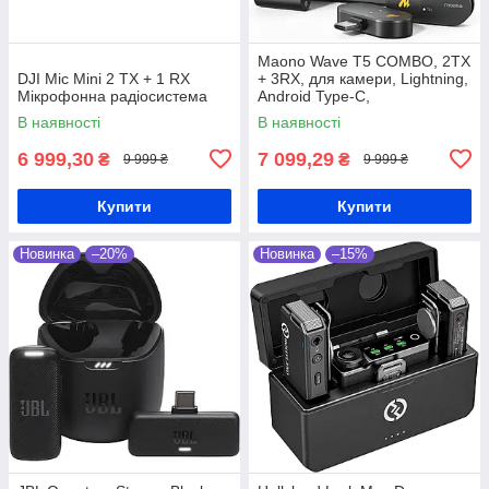
Maono Wave T5 COMBO, 2TX
DJI Mic Mini 2 TX + 1 RX
+ 3RX, для камери, Lightning,
Мікрофонна радіосистема
Android Type-C,
шумозаглушення AI
В наявності
В наявності
Мікрофонна радіосистема
6 999,30
7 099,29
₴
₴
9 999 ₴
9 999 ₴
Купити
Купити
Новинка
–20%
Новинка
–15%