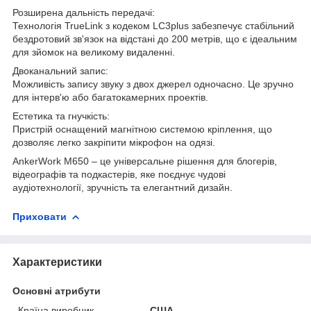
Розширена дальність передачі:
Технологія TrueLink з кодеком LC3plus забезпечує стабільний
бездротовий зв'язок на відстані до 200 метрів, що є ідеальним
для зйомок на великому видаленні.
Двоканальний запис:
Можливість запису звуку з двох джерел одночасно. Це зручно
для інтерв'ю або багатокамерних проектів.
Естетика та гнучкість:
Пристрій оснащений магнітною системою кріплення, що
дозволяє легко закріпити мікрофон на одязі.
AnkerWork M650 – це універсальне рішення для блогерів,
відеографів та подкастерів, яке поєднує чудові
аудіотехнології, зручність та елегантний дизайн.
Приховати
Характеристики
Основні атрибути
Країна виробник
США