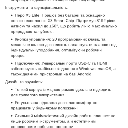
Інструменти та функціональність:
Перо X3 Elite: Працює без батареї та оснащено
новою технологією X3 Smart Chip. Підтримує 8192 рівня
натиску та нахил до ±60°, що робить лінію максимально
природною та чуйною.
Кнопки управління: 20 програмованих клавіш та
механічне колесо дозволяють налаштувати планшет під
індивідуальні уподобання, оптимізуючи робочий
процес.
Підключення: Універсальні порти USB-C та HDMI
забезпечують стабільне з'єднання з Windows, macOS, а
також деякими пристроями на базі Android.
Дизайн та зручність:
Тонкий корпус із міцною рамою ідеально підходить
для тривалого використання.
Регульована підставка дозволяє комфортно
працювати у будь-якому положенні.
Стильний мінімалістичний дизайн робить планшет не
лише робочим інструментом, а й естетичним
доповненням робочого простору.