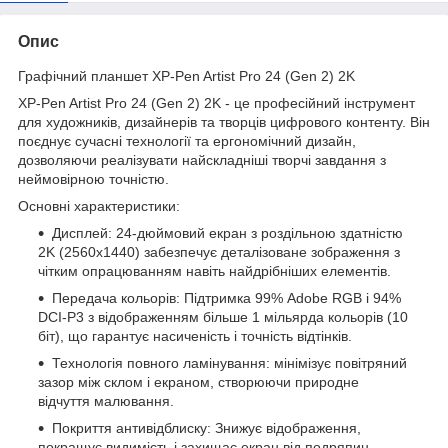
Опис
Графічний планшет XP-Pen Artist Pro 24 (Gen 2) 2K
XP-Pen Artist Pro 24 (Gen 2) 2K - це професійний інструмент
для художників, дизайнерів та творців цифрового контенту. Він
поєднує сучасні технології та ергономічний дизайн,
дозволяючи реалізувати найскладніші творчі завдання з
неймовірною точністю.
Основні характеристики:
Дисплей: 24-дюймовий екран з роздільною здатністю
2K (2560x1440) забезпечує деталізоване зображення з
чітким опрацюванням навіть найдрібніших елементів.
Передача кольорів: Підтримка 99% Adobe RGB і 94%
DCI-P3 з відображенням більше 1 мільярда кольорів (10
біт), що гарантує насиченість і точність відтінків.
Технологія повного ламінування: мінімізує повітряний
зазор між склом і екраном, створюючи природне
відчуття малювання.
Покриття антивідблиску: Знижує відображення,
покращує видимість і захищає екран від подряпин.