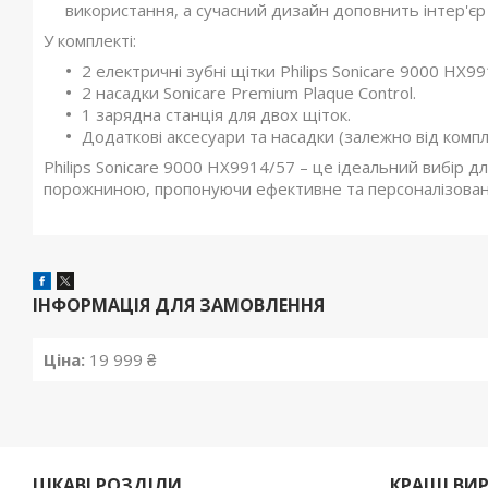
використання, а сучасний дизайн доповнить інтер'єр 
У комплекті:
2 електричні зубні щітки Philips Sonicare 9000 HX99
2 насадки Sonicare Premium Plaque Control.
1 зарядна станція для двох щіток.
Додаткові аксесуари та насадки (залежно від компле
Philips Sonicare 9000 HX9914/57 – це ідеальний вибір д
порожниною, пропонуючи ефективне та персоналізоване
ІНФОРМАЦІЯ ДЛЯ ЗАМОВЛЕННЯ
Ціна:
19 999 ₴
ЦІКАВІ РОЗДІЛИ
КРАЩІ ВИ