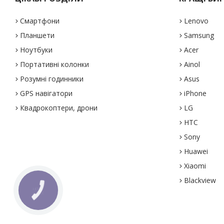
Смартфони
Lenovo
Планшети
Samsung
Ноутбуки
Acer
Портативні колонки
Ainol
Розумні годинники
Asus
GPS навігатори
iPhone
Квадрокоптери, дрони
LG
HTC
Sony
Huawei
Xiaomi
Blackview
КНОПКА
ЗВ'ЯЗКУ