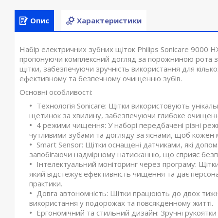
Опис
Характеристики
Набір електричних зубних щіток Philips Sonicare 9000 H
пропонуючи комплексний догляд за порожниною рота з 
щітки, забезпечуючи зручність використання для кількох
ефективному та безпечному очищенню зубів.
Основні особливості:
Технологія Sonicare: Щітки використовують унікаль
щетинок за хвилину, забезпечуючи глибоке очищення
4 режими чищення: У наборі передбачені різні ре
чутливими зубами та догляду за яснами, щоб кожен мі
Smart Sensor: Щітки оснащені датчиками, які допо
запобігаючи надмірному натисканню, що сприяє бе
Інтелектуальний моніторинг через програму: Щітки
який відстежує ефективність чищення та дає персона
практики.
Довга автономність: Щітки працюють до двох тижн
використання у подорожах та повсякденному житті.
Ергономічний та стильний дизайн: Зручні рукоят