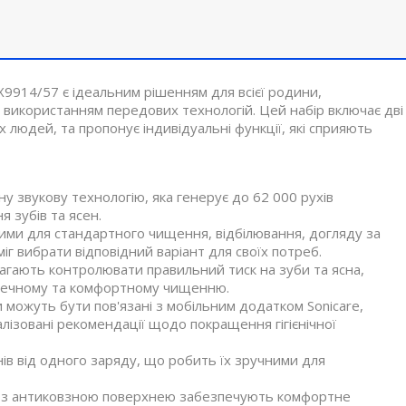
X9914/57 є ідеальним рішенням для всієї родини,
використанням передових технологій. Цей набір включає дві
 людей, та пропонує індивідуальні функції, які сприяють
ну звукову технологію, яка генерує до 62 000 рухів
 зубів та ясен.
жими для стандартного чищення, відбілювання, догляду за
г вибрати відповідний варіант для своїх потреб.
магають контролювати правильний тиск на зуби та ясна,
зпечному та комфортному чищенню.
 можуть бути пов'язані з мобільним додатком Sonicare,
лізовані рекомендації щодо покращення гігієнічної
ів від одного заряду, що робить їх зручними для
ки з антиковзною поверхнею забезпечують комфортне