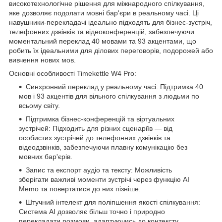
високотехнологічне рішення для міжнародного спілкування,
яке дозволяє подолати мовні бар'єри в реальному часі. Ці
навушники-перекладачі ідеально підходять для бізнес-зустріч,
телефонних дзвінків та відеоконференцій, забезпечуючи
моментальний переклад 40 мовами та 93 акцентами, що
робить їх ідеальними для ділових переговорів, подорожей або
вивчення нових мов.
Основні особливості Timekettle W4 Pro:
Синхронний переклад у реальному часі: Підтримка 40
мов і 93 акцентів для вільного спілкування з людьми по
всьому світу.
Підтримка бізнес-конференцій та віртуальних
зустрічей: Підходить для різних сценаріїв — від
особистих зустрічей до телефонних дзвінків та
відеодзвінків, забезпечуючи плавну комунікацію без
мовних бар'єрів.
Запис та експорт аудіо та тексту: Можливість
зберігати важливі моменти зустрічі через функцію AI
Memo та повертатися до них пізніше.
Штучний інтелект для поліпшення якості спілкування:
Система AI дозволяє більш точно і природно
перекладати розмови, адаптуючись до контексту.