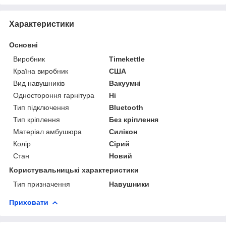
Характеристики
Основні
Виробник
Timekettle
Країна виробник
США
Вид навушників
Вакуумні
Одностороння гарнітура
Ні
Тип підключення
Bluetooth
Тип кріплення
Без кріплення
Матеріал амбушюра
Силікон
Колір
Сірий
Стан
Новий
Користувальницькі характеристики
Тип призначення
Навушники
Приховати