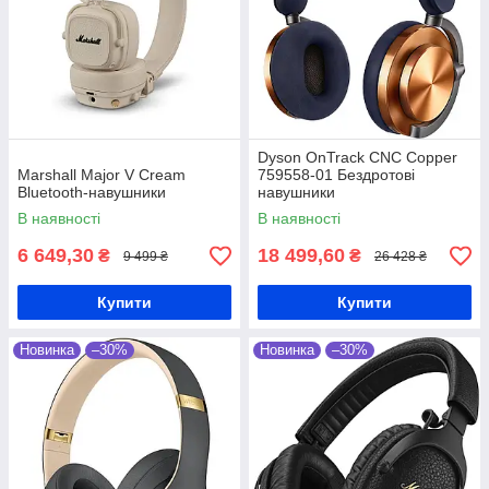
Dyson OnTrack CNC Copper
Marshall Major V Cream
759558-01 Бездротові
Bluetooth-навушники
навушники
В наявності
В наявності
6 649,30
18 499,60
₴
₴
9 499 ₴
26 428 ₴
Купити
Купити
Новинка
–30%
Новинка
–30%