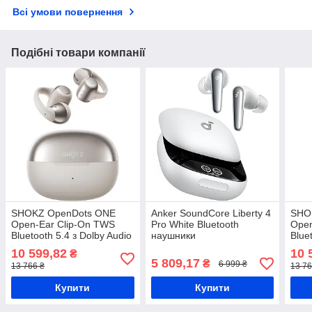
Всі умови повернення
Подібні товари компанії
SHOKZ OpenDots ONE
Anker SoundCore Liberty 4
SHO
Open-Ear Clip-On TWS
Pro White Bluetooth
Open
Bluetooth 5.4 з Dolby Audio
наушники
Blue
Black Спортивні
Blac
10 599,82
10 
₴
навушники
нав
5 809,17
₴
6 999 ₴
13 766 ₴
13 76
Купити
Купити