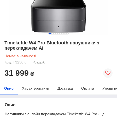
Timekettle W4 Pro Bluetooth навушники з
перекладачем AI
Немає в наявності
Код: T3250K
Роздріб
31 999
₴
Опис
Характеристики
Доставка
Оплата
Умови п
Опис
Навушники з онлайн перекладачем Timekettle W4 Pro - це