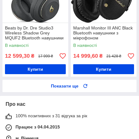
Beats by Dr. Dre Studio3
Marshall Monitor III ANC Black
Wireless Shadow Grey
Bluetooth навушники з
MQUF2 Bluetooth навушники
мікрофоном
з мікрофоном
В наявності
В наявності
12 599,30
14 999,60
₴
₴
17 999 ₴
21 428 ₴
Купити
Купити
Показати ще
Про нас
100% позитивних з 31 відгука за рік
Працює з 04.04.2015
м. Вінниця