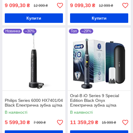
9 099,30
9 099,30
₴
₴
12 999 ₴
12 999 ₴
Купити
Купити
Новинка
–30%
Топ
–29%
Oral-B iO Series 9 Special
Philips Series 6000 HX7401/04
Edition Black Onyx
Black Електрична зубна щітка
Електрична зубна щітка
В наявності
В наявності
5 599,30
11 359,29
₴
₴
7 999 ₴
15 999 ₴