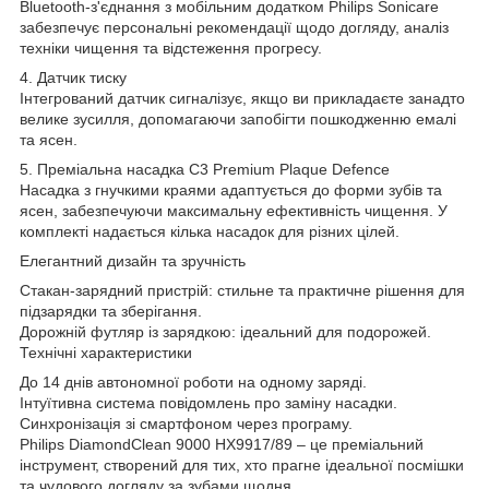
Bluetooth-з'єднання з мобільним додатком Philips Sonicare
забезпечує персональні рекомендації щодо догляду, аналіз
техніки чищення та відстеження прогресу.
4. Датчик тиску
Інтегрований датчик сигналізує, якщо ви прикладаєте занадто
велике зусилля, допомагаючи запобігти пошкодженню емалі
та ясен.
5. Преміальна насадка C3 Premium Plaque Defence
Насадка з гнучкими краями адаптується до форми зубів та
ясен, забезпечуючи максимальну ефективність чищення. У
комплекті надається кілька насадок для різних цілей.
Елегантний дизайн та зручність
Стакан-зарядний пристрій: стильне та практичне рішення для
підзарядки та зберігання.
Дорожній футляр із зарядкою: ідеальний для подорожей.
Технічні характеристики
До 14 днів автономної роботи на одному заряді.
Інтуїтивна система повідомлень про заміну насадки.
Синхронізація зі смартфоном через програму.
Philips DiamondClean 9000 HX9917/89 – це преміальний
інструмент, створений для тих, хто прагне ідеальної посмішки
та чудового догляду за зубами щодня.