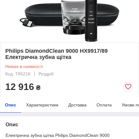
Philips DiamondClean 9000 HX9917/89
Електрична зубна щітка
Немає в наявності
Код: T8521K
Роздріб
12 916
₴
Опис
Характеристики
Доставка
Оплата
Умови п
Опис
Електрична зубна щітка Philips DiamondClean 9000