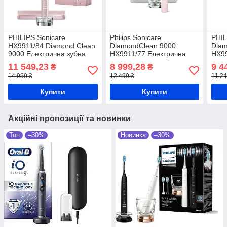
PHILIPS Sonicare
Philips Sonicare
PHIL
HX9911/84 Diamond Clean
DiamondClean 9000
Diam
9000 Електрична зубна
HX9911/77 Електрична
HX99
щітка
зубна щітка
зубн
11 549,23
8 999,28
9 4
₴
₴
14 999 ₴
12 499 ₴
11 24
Купити
Купити
Акційні пропозиції та новинки
Топ
–30%
Новинка
–30%