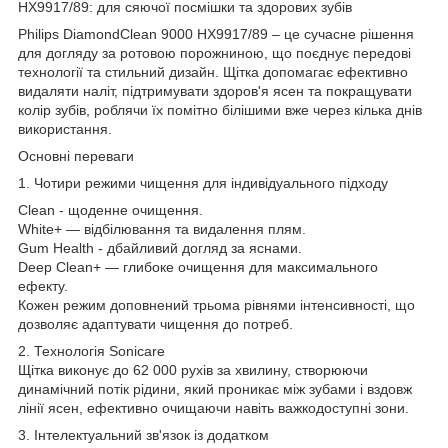
HX9917/89: для сяючої посмішки та здорових зубів
Philips DiamondClean 9000 HX9917/89 – це сучасне рішення
для догляду за ротовою порожниною, що поєднує передові
технології та стильний дизайн. Щітка допомагає ефективно
видаляти наліт, підтримувати здоров'я ясен та покращувати
колір зубів, роблячи їх помітно білішими вже через кілька днів
використання.
Основні переваги
1. Чотири режими чищення для індивідуального підходу
Clean - щоденне очищення.
White+ — відбілювання та видалення плям.
Gum Health - дбайливий догляд за яснами.
Deep Clean+ — глибоке очищення для максимального
ефекту.
Кожен режим доповнений трьома рівнями інтенсивності, що
дозволяє адаптувати чищення до потреб.
2. Технологія Sonicare
Щітка виконує до 62 000 рухів за хвилину, створюючи
динамічний потік рідини, який проникає між зубами і вздовж
лінії ясен, ефективно очищаючи навіть важкодоступні зони.
3. Інтелектуальний зв'язок із додатком