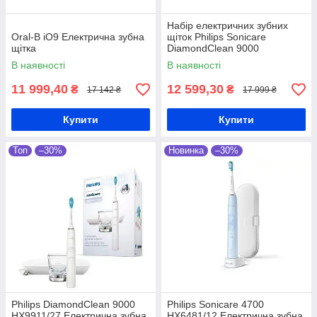
Набір електричних зубних
Oral-B iO9 Електрична зубна
щіток Philips Sonicare
щітка
DiamondClean 9000
HX9914/61
В наявності
В наявності
11 999,40
12 599,30
₴
₴
17 142 ₴
17 999 ₴
Купити
Купити
Топ
–30%
Новинка
–30%
Philips DiamondClean 9000
Philips Sonicare 4700
HX9911/27 Електрична зубна
HX6481/12 Електрична зубна