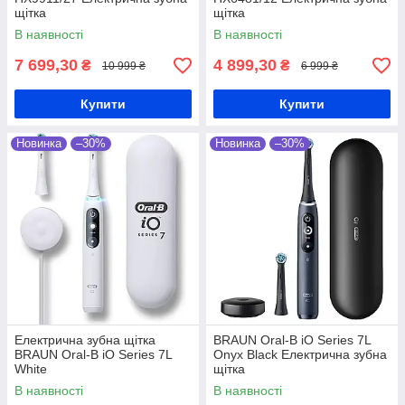
щітка
щітка
В наявності
В наявності
7 699,30
4 899,30
₴
₴
10 999 ₴
6 999 ₴
Купити
Купити
Новинка
–30%
Новинка
–30%
Електрична зубна щітка
BRAUN Oral-B iO Series 7L
BRAUN Oral-B iO Series 7L
Onyx Black Електрична зубна
White
щітка
В наявності
В наявності